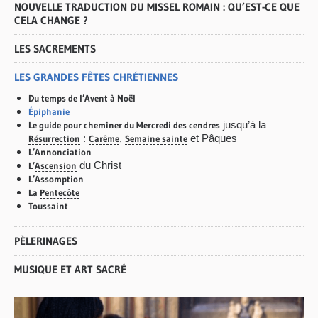
NOUVELLE TRADUCTION DU MISSEL ROMAIN : QU’EST-CE QUE
CELA CHANGE ?
LES SACREMENTS
LES GRANDES FÊTES CHRÉTIENNES
Du temps de l’Avent à Noël
Épiphanie
jusqu’à la
Le guide pour cheminer du Mercredi des
cendres
:
,
et Pâques
Résurrection
Carême
Semaine sainte
L’Annonciation
du Christ
L’
Ascension
L’
Assomption
La
Pentecôte
Toussaint
PÈLERINAGES
MUSIQUE ET ART SACRÉ