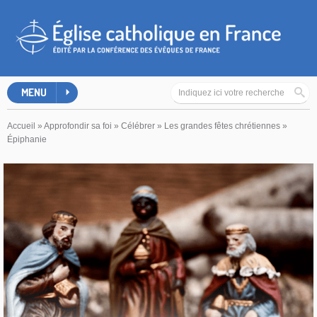
MENU
Accueil
»
Approfondir sa foi
»
Célébrer
»
Les grandes fêtes chrétiennes
»
Épiphanie