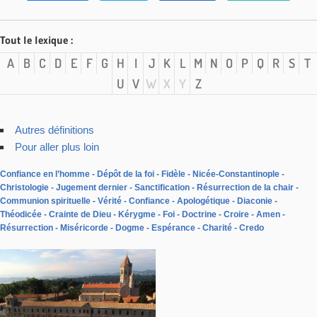
Tout le lexique :
A
B
C
D
E
F
G
H
I
J
K
L
M
N
O
P
Q
R
S
T
U
V
W
X
Y
Z
Autres définitions
Pour aller plus loin
Confiance en l’homme
Dépôt de la foi
Fidèle
Nicée-Constantinople
Christologie
Jugement dernier
Sanctification
Résurrection de la chair
Communion spirituelle
Vérité
Confiance
Apologétique
Diaconie
Théodicée
Crainte de Dieu
Kérygme
Foi
Doctrine
Croire
Amen
Résurrection
Miséricorde
Dogme
Espérance
Charité
Credo