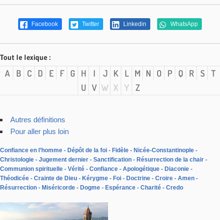
Facebook
Twitter
Linkedin
WhatsApp
Tout le lexique :
A
B
C
D
E
F
G
H
I
J
K
L
M
N
O
P
Q
R
S
T
U
V
W
X
Y
Z
Autres définitions
Pour aller plus loin
Confiance en l’homme
Dépôt de la foi
Fidèle
Nicée-Constantinople
Christologie
Jugement dernier
Sanctification
Résurrection de la chair
Communion spirituelle
Vérité
Confiance
Apologétique
Diaconie
Théodicée
Crainte de Dieu
Kérygme
Foi
Doctrine
Croire
Amen
Résurrection
Miséricorde
Dogme
Espérance
Charité
Credo