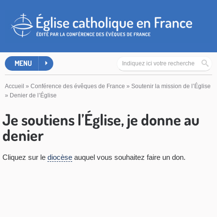
MENU
Accueil
»
Conférence des évêques de France
»
Soutenir la mission de l’Église
»
Denier de l’Église
Je soutiens l’Église, je donne au
denier
Cliquez sur le
diocèse
auquel vous souhaitez faire un don.