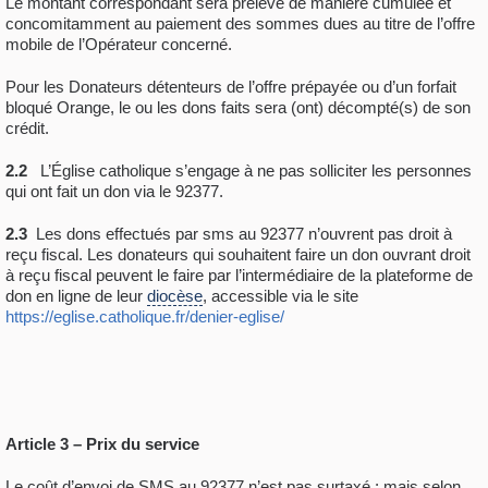
Le montant correspondant sera prélevé de manière cumulée et
concomitamment au paiement des sommes dues au titre de l’offre
mobile de l’Opérateur concerné.
Pour les Donateurs détenteurs de l’offre prépayée ou d’un forfait
bloqué Orange, le ou les dons faits sera (ont) décompté(s) de son
crédit.
2.2
L’Église catholique s’engage à ne pas solliciter les personnes
qui ont fait un don via le 92377.
2.3
Les dons effectués par sms au 92377 n’ouvrent pas droit à
reçu fiscal. Les donateurs qui souhaitent faire un don ouvrant droit
à reçu fiscal peuvent le faire par l’intermédiaire de la plateforme de
don en ligne de leur
diocèse
, accessible via le site
https://eglise.catholique.fr/denier-eglise/
Article 3 – Prix du service
Le coût d’envoi de SMS au 92377 n’est pas surtaxé ; mais selon