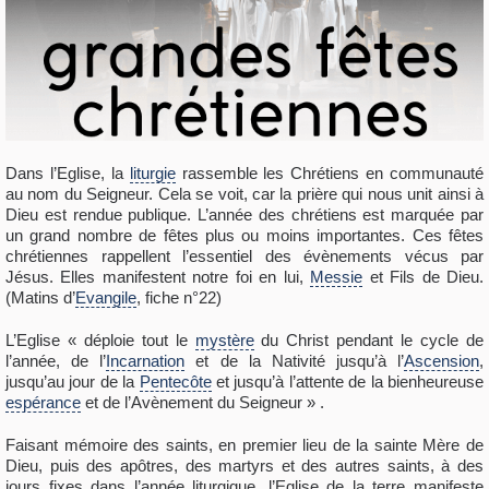
Dans l’Eglise, la
liturgie
rassemble les Chrétiens en communauté
au nom du Seigneur. Cela se voit, car la prière qui nous unit ainsi à
Dieu est rendue publique. L’année des chrétiens est marquée par
un grand nombre de fêtes plus ou moins importantes. Ces fêtes
chrétiennes rappellent l’essentiel des évènements vécus par
Jésus. Elles manifestent notre foi en lui,
Messie
et Fils de Dieu.
(Matins d’
Evangile
, fiche n°22)
L’Eglise « déploie tout le
mystère
du Christ pendant le cycle de
l’année, de l’
Incarnation
et de la Nativité jusqu’à l’
Ascension
,
jusqu’au jour de la
Pentecôte
et jusqu’à l’attente de la bienheureuse
espérance
et de l’Avènement du Seigneur » .
Faisant mémoire des saints, en premier lieu de la sainte Mère de
Dieu, puis des apôtres, des martyrs et des autres saints, à des
jours fixes dans l’année liturgique, l’Eglise de la terre manifeste