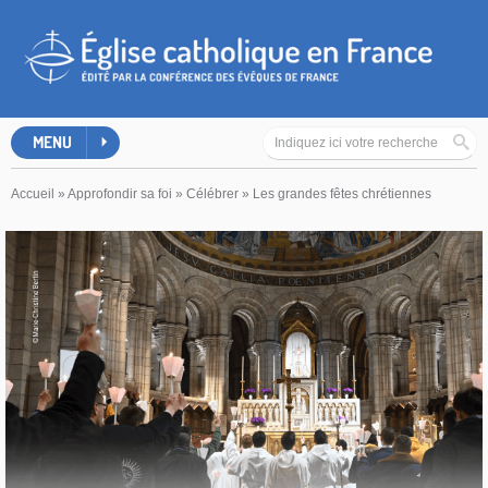
MENU
Accueil
»
Approfondir sa foi
»
Célébrer
»
Les grandes fêtes chrétiennes