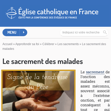
MENU
Accueil
»
Approfondir sa foi
»
Célébrer
»
Les sacrements
»
Le sacrement des
malades
Le sacrement des malades
Le
sacrement
de
l’onction des
malades est
assez méconnu,
souvent associé
à l’extrême
onction, et par
conséquent à
tout ce qui