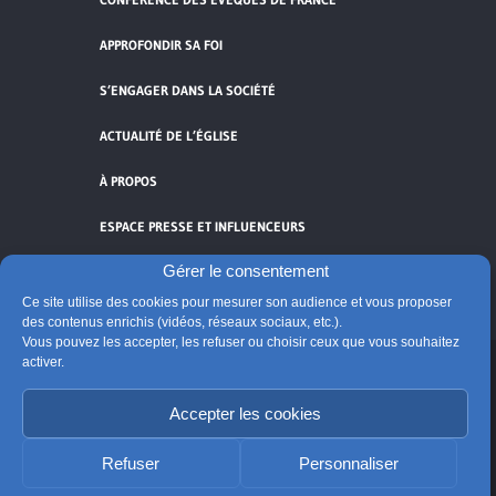
APPROFONDIR SA FOI
S’ENGAGER DANS LA SOCIÉTÉ
ACTUALITÉ DE L’ÉGLISE
À PROPOS
ESPACE PRESSE ET INFLUENCEURS
Gérer le consentement
FLUX RSS
Ce site utilise des cookies pour mesurer son audience et vous proposer
des contenus enrichis (vidéos, réseaux sociaux, etc.).
Vous pouvez les accepter, les refuser ou choisir ceux que vous souhaitez
activer.
Cliquez pour accepter les cookies de
vidéos et réseaux sociaux et activer ce
Accepter les cookies
© Église catholique en France
contenu.
Édité par la Conférence des évêques de France
Refuser
Personnaliser
Suivre @Eglisecatho