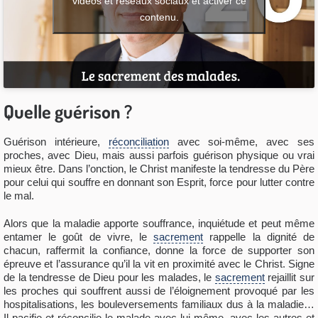
vidéos et réseaux sociaux et activer ce
contenu.
Quelle guérison ?
Guérison intérieure,
réconciliation
avec soi-même, avec ses
proches, avec Dieu, mais aussi parfois guérison physique ou vrai
mieux être. Dans l’onction, le Christ manifeste la tendresse du Père
pour celui qui souffre en donnant son Esprit, force pour lutter contre
le mal.
Alors que la maladie apporte souffrance, inquiétude et peut même
entamer le goût de vivre, le
sacrement
rappelle la dignité de
chacun, raffermit la confiance, donne la force de supporter son
épreuve et l’assurance qu’il la vit en proximité avec le Christ. Signe
de la tendresse de Dieu pour les malades, le
sacrement
rejaillit sur
les proches qui souffrent aussi de l’éloignement provoqué par les
hospitalisations, les bouleversements familiaux dus à la maladie…
Il pacifie et réconcilie le malade avec lui-même, avec les autres et