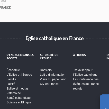
 DES
ET
 FRANCE
Église catholique en France
I
S’ENGAGER DANS LA
ACTUALITÉ DE
À PROPOS
E
SOCIÉTÉ
L’ÉGLISE
I
Économie
Dossiers
Travailler pour
L’Église et l’Europe
Lettre d’information
l’Église catholique –
Famille
Visite du pape Léon
La Conférence des
Laïcité
XIV en France
évêques de France
Eglise et medias
recrute
Patrimoine
Santé et handicap
Science et Ethique