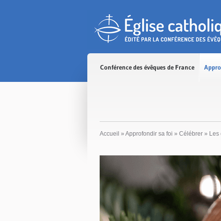
Accès direct au contenu
Accès direct à la recherche
Accès direct au menu
Conférence des évêques de France
Appro
Accueil
»
Approfondir sa foi
»
Célébrer
»
Les 