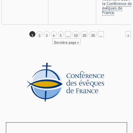
la
Conférence de
évêques de
France
.
1
2
3
4
5
…
10
20
30
…
»
Dernière page »