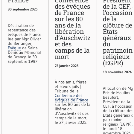
France
Conférence
Président
des évêques
de la CEF, 
30 septembre 2025
de France
l’occasion
sur les 80
de la
ans de la
clôture de
Déclaration de
repentance des
libération
États
évêques de France
d’Auschwitz
généraux
lue par Mgr Olivier
et des
du
de Berranger,
Evêque
de Saint-
camps de la
patrimoin
Denis au Mémorial
mort
religieux
de Drancy, le 30
septembre 1997
(EGPR)
27 janvier 2025
18 novembre 2024
À nos amis, frères
et sœurs juifs |
Allocution de Mg
Tribune de la
Eric de Moulins-
Conférence des
Beaufort,
évêques de France
Président de la
sur les 80 ans de la
CEF, à l’occasion
libération
de la clôture des
d’Auschwitz et des
États généraux 
camps de la mort,
patrimoine
le 27 janvier 2025.
religieux (EGPR),
le lundi 18
novembre 2024 