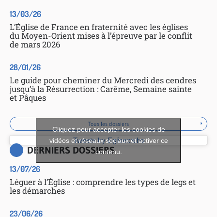
13/03/26
L’Église de France en fraternité avec les églises
du Moyen-Orient mises à l’épreuve par le conflit
de mars 2026
28/01/26
Le guide pour cheminer du Mercredi des cendres
jusqu’à la Résurrection : Carême, Semaine sainte
et Pâques
Tous les dossiers
Cliquez pour accepter les cookies de
vidéos et réseaux sociaux et activer ce
Tweets by Eglisecatho
DERNIERS DOSSIERS
contenu.
13/07/26
Léguer à l’Église : comprendre les types de legs et
les démarches
23/06/26