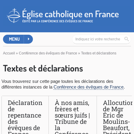
MENU
Accueil
»
Conférence des évêques de France
»
Textes et déclarations
Textes et déclarations
Vous trouverez sur cette page toutes les déclarations des
différentes instances de la
Conférence des évêques de France
.
Déclaration
À nos amis,
Allocutio
de
frères et
de Mgr
repentance
sœurs juifs |
Éric de
des
Tribune de
Moulins-
évêques de
la
Beaufort,