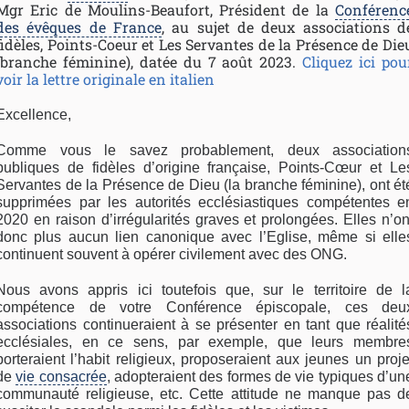
Mgr Eric de Moulins-Beaufort, Président de la
Conférenc
des évêques de France
, au sujet de deux associations d
fidèles, Points-Coeur et Les Servantes de la Présence de Die
(branche féminine), datée du 7 août 2023.
Cliquez ici pou
voir la lettre originale en italien
Excellence,
Comme vous le savez probablement, deux association
publiques de fidèles d’origine française, Points-Cœur et Le
Servantes de la Présence de Dieu (la branche féminine), ont ét
supprimées par les autorités ecclésiastiques compétentes e
2020 en raison d’irrégularités graves et prolongées. Elles n’on
donc plus aucun lien canonique avec l’Eglise, même si elle
continuent souvent à opérer civilement avec des ONG.
Nous avons appris ici toutefois que, sur le territoire de l
compétence de votre Conférence épiscopale, ces deu
associations continueraient à se présenter en tant que réalité
ecclésiales, en ce sens, par exemple, que leurs membre
porteraient l’habit religieux, proposeraient aux jeunes un proje
de
vie consacrée
, adopteraient des formes de vie typiques d’un
communauté religieuse, etc. Cette attitude ne manque pas d