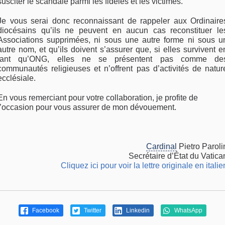
susciter le scandale parmi les fidèles et les victimes.
Je vous serai donc reconnaissant de rappeler aux Ordinaire
diocésains qu’ils ne peuvent en aucun cas reconstituer le
Associations supprimées, ni sous une autre forme ni sous u
autre nom, et qu’ils doivent s’assurer que, si elles survivent e
tant qu’ONG, elles ne se présentent pas comme de
communautés religieuses et n’offrent pas d’activités de natur
ecclésiale.
En vous remerciant pour votre collaboration, je profite de
l’occasion pour vous assurer de mon dévouement.
Cardinal
Pietro Paroli
Secrétaire d’État du Vatica
Cliquez ici pour voir la lettre originale en italie
Facebook
Twitter
Linkedin
WhatsApp