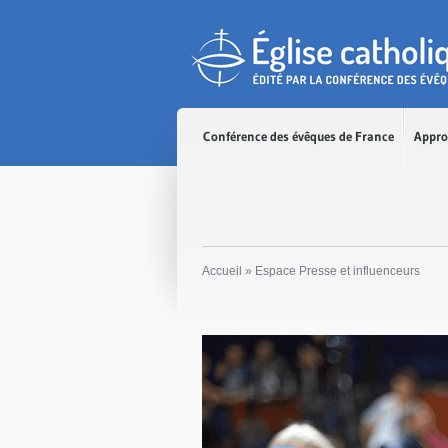
Accès direct au contenu
Accès direct à la recherche
Accès direct au menu
Conférence des évêques de France
Appro
Accueil
»
Espace Presse et influenceurs