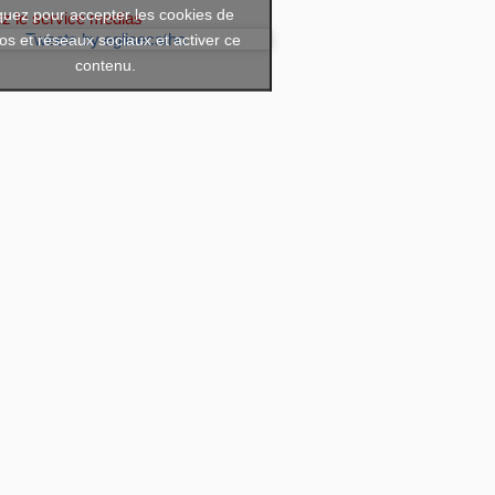
quez pour accepter les cookies de
ez le service medias
os et réseaux sociaux et activer ce
Tweets by eglisecatho
contenu.