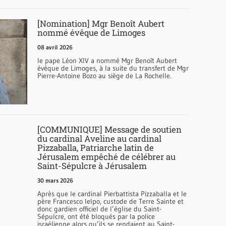
[Nomination] Mgr Benoît Aubert
nommé évêque de Limoges
08 avril 2026
le pape Léon XIV a nommé Mgr Benoît Aubert
évêque de Limoges, à la suite du transfert de Mgr
Pierre-Antoine Bozo au siège de La Rochelle.
[COMMUNIQUE] Message de soutien
du cardinal Aveline au cardinal
Pizzaballa, Patriarche latin de
Jérusalem empêché de célébrer au
Saint-Sépulcre à Jérusalem
30 mars 2026
Après que le cardinal Pierbattista Pizzaballa et le
père Francesco Ielpo, custode de Terre Sainte et
donc gardien officiel de l’église du Saint-
Sépulcre, ont été bloqués par la police
israélienne alors qu’ils se rendaient au Saint-