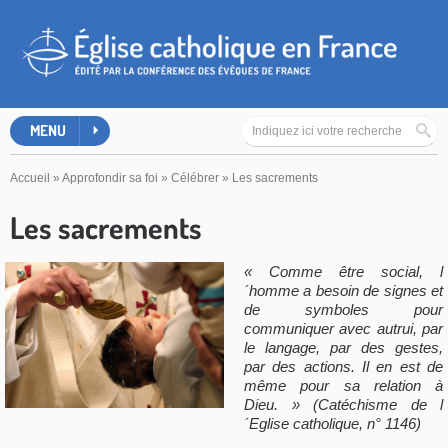
MENU
Accueil
»
Approfondir sa foi
»
Célébrer
»
Les sacrements
Les sacrements
« Comme être social, l
´homme a besoin de signes et
de symboles pour
communiquer avec autrui, par
le langage, par des gestes,
par des actions. Il en est de
même pour sa relation à
Dieu. » (Catéchisme de l
´Eglise catholique, n° 1146)