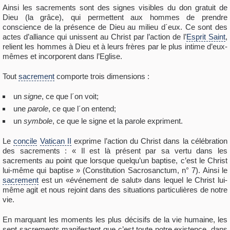
Ainsi les sacrements sont des signes visibles du don gratuit de
Dieu (la grâce), qui permettent aux hommes de prendre
conscience de la présence de Dieu au milieu d´eux. Ce sont des
actes d’alliance qui unissent au Christ par l’action de l’
Esprit Saint
,
relient les hommes à Dieu et à leurs frères par le plus intime d’eux-
mêmes et incorporent dans l’Eglise.
Tout
sacrement
comporte trois dimensions :
un
signe
, ce que l´on voit;
une
parole
, ce que l´on entend;
un
symbole
, ce que le signe et la parole expriment.
Le
concile
Vatican II
exprime l’action du Christ dans la célébration
des sacrements : « Il est là présent par sa vertu dans les
sacrements au point que lorsque quelqu’un baptise, c’est le Christ
lui-même qui baptise » (Constitution Sacrosanctum, n° 7). Ainsi le
sacrement
est un «événement de salut» dans lequel le Christ lui-
même agit et nous rejoint dans des situations particulières de notre
vie.
En marquant les moments les plus décisifs de la vie humaine, les
sept sacrements manifestent que c’est toute notre existence, dans