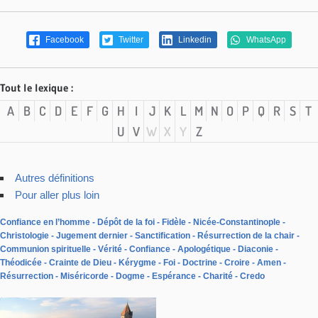
Facebook
Twitter
Linkedin
WhatsApp
Tout le lexique :
A
B
C
D
E
F
G
H
I
J
K
L
M
N
O
P
Q
R
S
T
U
V
W
X
Y
Z
Autres définitions
Pour aller plus loin
Confiance en l’homme
Dépôt de la foi
Fidèle
Nicée-Constantinople
Christologie
Jugement dernier
Sanctification
Résurrection de la chair
Communion spirituelle
Vérité
Confiance
Apologétique
Diaconie
Théodicée
Crainte de Dieu
Kérygme
Foi
Doctrine
Croire
Amen
Résurrection
Miséricorde
Dogme
Espérance
Charité
Credo