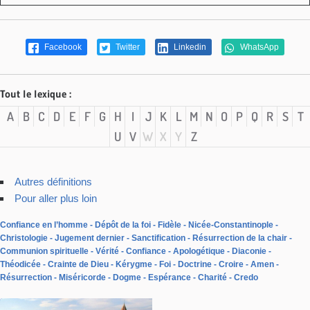
Facebook
Twitter
Linkedin
WhatsApp
Tout le lexique :
A
B
C
D
E
F
G
H
I
J
K
L
M
N
O
P
Q
R
S
T
U
V
W
X
Y
Z
Autres définitions
Pour aller plus loin
Confiance en l’homme
Dépôt de la foi
Fidèle
Nicée-Constantinople
Christologie
Jugement dernier
Sanctification
Résurrection de la chair
Communion spirituelle
Vérité
Confiance
Apologétique
Diaconie
Théodicée
Crainte de Dieu
Kérygme
Foi
Doctrine
Croire
Amen
Résurrection
Miséricorde
Dogme
Espérance
Charité
Credo