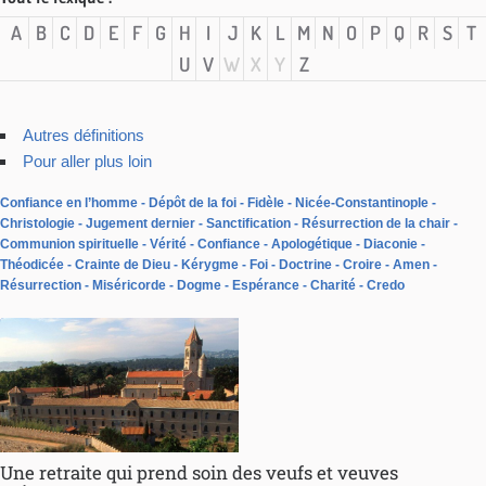
A
B
C
D
E
F
G
H
I
J
K
L
M
N
O
P
Q
R
S
T
U
V
W
X
Y
Z
Autres définitions
Pour aller plus loin
Confiance en l’homme
Dépôt de la foi
Fidèle
Nicée-Constantinople
Christologie
Jugement dernier
Sanctification
Résurrection de la chair
Communion spirituelle
Vérité
Confiance
Apologétique
Diaconie
Théodicée
Crainte de Dieu
Kérygme
Foi
Doctrine
Croire
Amen
Résurrection
Miséricorde
Dogme
Espérance
Charité
Credo
Une retraite qui prend soin des veufs et veuves