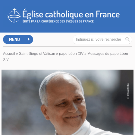
MENU
Accueil
»
Saint-Siège et Vatican
»
pape Léon XIV
»
Messages du pape Léon
XIV