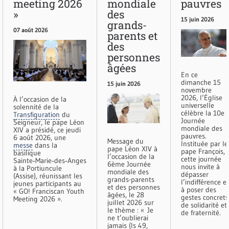
meeting 2026
mondiale
pauvres
»
des
15 juin 2026
grands-
07 août 2026
parents et
des
personnes
âgées
En ce
dimanche 15
15 juin 2026
novembre
2026, l’Église
À l’occasion de la
universelle
solennité de la
célèbre la 10e
Transfiguration
du
Journée
Seigneur, le pape Léon
mondiale des
XIV a présidé, ce jeudi
pauvres.
6 août 2026, une
Message du
Instituée par le
messe
dans la
pape Léon XIV à
pape François,
basilique
l’occasion de la
cette journée
Sainte‑Marie‑des‑Anges
6ème Journée
nous invite à
à la Portiuncule
mondiale des
dépasser
(Assise), réunissant les
grands-parents
l’indifférence et
jeunes participants au
et des personnes
à poser des
« GO! Franciscan Youth
âgées, le 28
gestes concrets
Meeting 2026 ».
juillet 2026 sur
de solidarité et
le thème : « Je
de fraternité.
ne t’oublierai
jamais (Is 49,