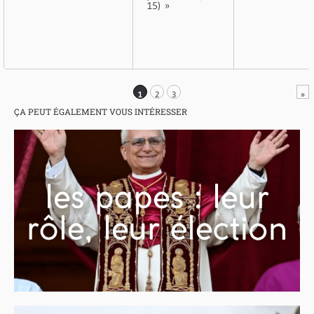
15) »
1
2
3
»
ÇA PEUT ÉGALEMENT VOUS INTÉRESSER