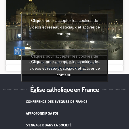
Cliquez pour accepter les cookies de
vidéos et réseaux sociaux et activer ce
contenu.
Cliquez pour accepter les cookies de
Cliquez pour accepter les cookies de
vidéos et réseaux sociaux et activer ce
les derniers tweets de Vatican News
vidéos et réseaux sociaux et activer ce
Tweets by Pontifex_fr
contenu.
contenu.
Église catholique en France
CONFÉRENCE DES ÉVÊQUES DE FRANCE
APPROFONDIR SA FOI
S’ENGAGER DANS LA SOCIÉTÉ