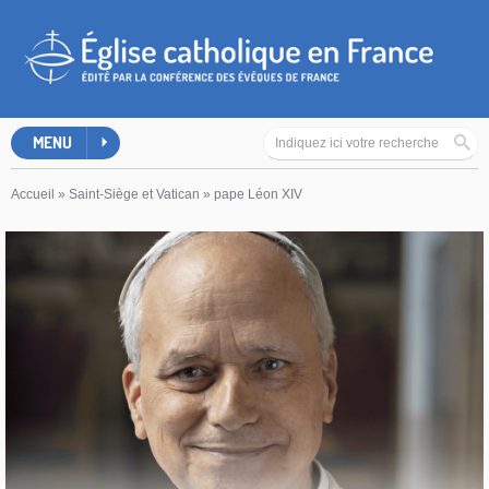
MENU
Accueil
»
Saint-Siège et Vatican
»
pape Léon XIV