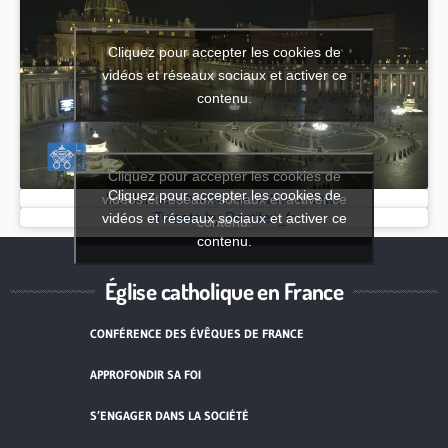
Cliquez pour accepter les cookies de
vidéos et réseaux sociaux et activer ce
contenu.
Cliquez pour accepter les cookies de
Cliquez pour accepter les cookies de
vidéos et réseaux sociaux et activer ce
les derniers tweets de Vatican News
vidéos et réseaux sociaux et activer ce
Tweets by Pontifex_fr
contenu.
contenu.
Église catholique en France
CONFÉRENCE DES ÉVÊQUES DE FRANCE
APPROFONDIR SA FOI
S’ENGAGER DANS LA SOCIÉTÉ