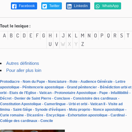
Facebook
Twitter
Linkedin
WhatsApp
Tout le lexique :
A
B
C
D
E
F
G
H
I
J
K
L
M
N
O
P
Q
R
S
T
U
V
W
X
Y
Z
Autres définitions
Pour aller plus loin
Protodiacre
Nom du Pape
Nonciature
Rote
Audience Générale
Lettre
apostolique
Pénitencerie apostolique
Grand pénitencier
Bénédiction urbi et
orbi
Etats de l’Eglise
Vatican
Protonotaire Apostolique
Pape
Infaillibilité
Décret
Denier de Saint Pierre
Conclave
Consistoire des cardinaux
Constitution Apostolique
Camerlingue
Urbi et orbi
Vatican II
Visite ad
limina
Saint-Siège
Synode d’évêques
Motu proprio
Nonce apostolique
Curie romaine
Dicastère
Encyclique
Exhortation apostolique
Cardinal
Collège des cardinaux
Concile