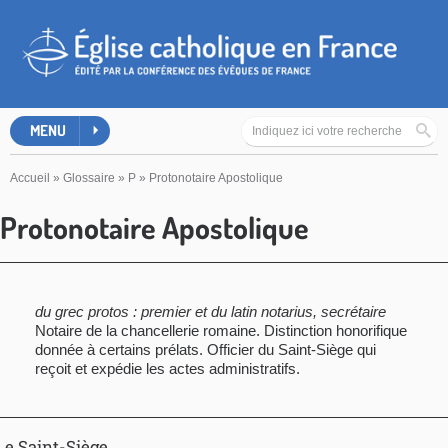
MENU
Accueil
»
Glossaire
»
P
»
Protonotaire Apostolique
Protonotaire Apostolique
du grec protos : premier et du latin notarius, secrétaire
Notaire de la chancellerie romaine. Distinction honorifique
donnée à certains prélats. Officier du Saint-Siège qui
reçoit et expédie les actes administratifs.
Le Saint-Siège