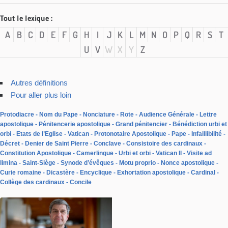
Tout le lexique :
A
B
C
D
E
F
G
H
I
J
K
L
M
N
O
P
Q
R
S
T
U
V
W
X
Y
Z
Autres définitions
Pour aller plus loin
Protodiacre
Nom du Pape
Nonciature
Rote
Audience Générale
Lettre
apostolique
Pénitencerie apostolique
Grand pénitencier
Bénédiction urbi et
orbi
Etats de l’Eglise
Vatican
Protonotaire Apostolique
Pape
Infaillibilité
Décret
Denier de Saint Pierre
Conclave
Consistoire des cardinaux
Constitution Apostolique
Camerlingue
Urbi et orbi
Vatican II
Visite ad
limina
Saint-Siège
Synode d’évêques
Motu proprio
Nonce apostolique
Curie romaine
Dicastère
Encyclique
Exhortation apostolique
Cardinal
Collège des cardinaux
Concile