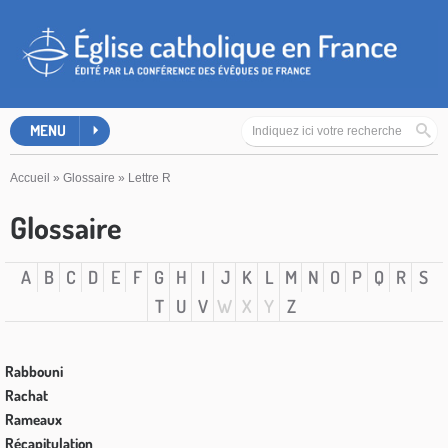
MENU
Accueil
»
Glossaire
»
Lettre R
Glossaire
A
B
C
D
E
F
G
H
I
J
K
L
M
N
O
P
Q
R
S
T
U
V
W
X
Y
Z
Rabbouni
Rachat
Rameaux
Récapitulation