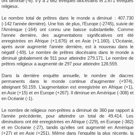
ont diminué (-6). Il y a 2 682 évêques diocésains et 2.671 évêques
religieux.
Le nombre total de prêtres dans le monde a diminué : 407.730
(-142 l’année dernière). Une fois de plus, l’Europe (-2745), suivie de
l’Amérique (-164) ont connu une baisse substantielle. Comme
l’année dernière, des augmentations significatives ont été
enregistrées en Afrique (+1.676) et en Asie (+1.160). L’Océanie,
après avoir augmenté l’année dernière, est à nouveau dans le
négatif (-69). Le nombre de prêtres diocésains dans le monde a
diminué globalement de 911 pour atteindre 279.171. Le nombre de
prêtres religieux a augmenté de 297 pour atteindre 128.559.
Dans la dernière enquête annuelle, le nombre de diacres
permanents dans le monde continue d’augmenter (+974),
atteignant 50.159. L’augmentation est enregistrée en Afrique (+1),
en Asie (+15) et en Europe (+267). Il diminue en Amérique (-308) et
en Océanie (-1).
Le nombre de religieux non-prêtres a diminué de 360 par rapport à
l’année précédente, pour atteindre un total de 49.414. Les
diminutions ont été enregistrées en Afrique (-229), en Europe (-382)
et en Océanie (-27), tandis qu’elles ont augmenté en Amérique
(+27) et en Asie (+251). Même dans l’enquête la plus récente, la