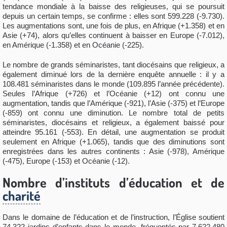
tendance mondiale à la baisse des religieuses, qui se poursuit
depuis un certain temps, se confirme : elles sont 599.228 (-9.730).
Les augmentations sont, une fois de plus, en Afrique (+1.358) et en
Asie (+74), alors qu’elles continuent à baisser en Europe (-7.012),
en Amérique (-1.358) et en Océanie (-225).
Le nombre de grands séminaristes, tant diocésains que religieux, a
également diminué lors de la dernière enquête annuelle : il y a
108.481 séminaristes dans le monde (109.895 l’année précédente).
Seules l’Afrique (+726) et l’Océanie (+12) ont connu une
augmentation, tandis que l’Amérique (-921), l’Asie (-375) et l’Europe
(-859) ont connu une diminution. Le nombre total de petits
séminaristes, diocésains et religieux, a également baissé pour
atteindre 95.161 (-553). En détail, une augmentation se produit
seulement en Afrique (+1.065), tandis que des diminutions sont
enregistrées dans les autres continents : Asie (-978), Amérique
(-475), Europe (-153) et Océanie (-12).
Nombre d’instituts d’éducation et de
charité
Dans le domaine de l’éducation et de l’instruction, l’Église soutient
74.322 jardins d’enfants dans le monde, fréquentés par 7.622.480