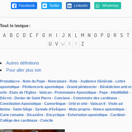
Facebook
Twitter
Linkedin
WhatsApp
Tout le lexique :
A
B
C
D
E
F
G
H
I
J
K
L
M
N
O
P
Q
R
S
T
U
V
W
X
Y
Z
Autres définitions
Pour aller plus loin
Protodiacre
Nom du Pape
Nonciature
Rote
Audience Générale
Lettre
apostolique
Pénitencerie apostolique
Grand pénitencier
Bénédiction urbi et
orbi
Etats de l’Eglise
Vatican
Protonotaire Apostolique
Pape
Infaillibilité
Décret
Denier de Saint Pierre
Conclave
Consistoire des cardinaux
Constitution Apostolique
Camerlingue
Urbi et orbi
Vatican II
Visite ad
limina
Saint-Siège
Synode d’évêques
Motu proprio
Nonce apostolique
Curie romaine
Dicastère
Encyclique
Exhortation apostolique
Cardinal
Collège des cardinaux
Concile