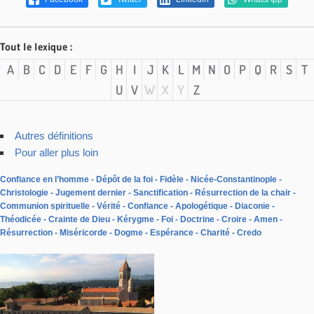
Tout le lexique :
A
B
C
D
E
F
G
H
I
J
K
L
M
N
O
P
Q
R
S
T
U
V
W
X
Y
Z
Autres définitions
Pour aller plus loin
Confiance en l’homme
Dépôt de la foi
Fidèle
Nicée-Constantinople
Christologie
Jugement dernier
Sanctification
Résurrection de la chair
Communion spirituelle
Vérité
Confiance
Apologétique
Diaconie
Théodicée
Crainte de Dieu
Kérygme
Foi
Doctrine
Croire
Amen
Résurrection
Miséricorde
Dogme
Espérance
Charité
Credo