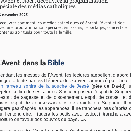
’Avent et Noël : découvrez la programmation
péciale des médias catholiques
4 novembre 2025
écouvrez comment les médias catholiques célèbrent l’Avent et Noël
vec une programmation spéciale : émissions, reportages, concerts et
ontenus spirituels pour toute la famille.
L’Avent dans la
Bible
endant les messes de l’Avent, les lectures rappellent d’abord 
ongue attente par les Hébreux du Sauveur annoncé par Dieu :
n rameau sortira de la souche de Jessé
(père de David), 
ejeton jaillira de ses racines. Sur lui reposera l’esprit du Seigne
 esprit de sagesse et de discernement, esprit de conseil et 
orce, esprit de connaissance et de crainte du Seigneur. Il 
ugera pas d’après les apparences, il ne tranchera pas d’après 
u’il entend dire. Il jugera les petits avec justice, il tranchera av
roiture en faveur des pauvres du pays…».
es lectures de l’Avent rappellent également comment fut con