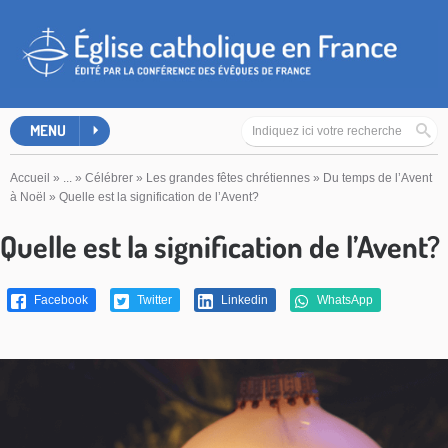
MENU
Accueil
»
...
»
Célébrer
»
Les grandes fêtes chrétiennes
»
Du temps de l’Avent
à Noël
»
Quelle est la signification de l’Avent?
Quelle est la signification de l’Avent?
Facebook
Twitter
Linkedin
WhatsApp