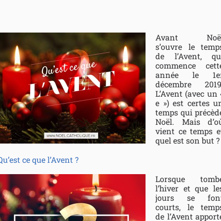
Avant Noë
s’ouvre le temp
de l’Avent, qu
commence cett
année le 1e
décembre 2019
L’Avent (avec un 
e ») est certes u
temps qui précèd
Noël. Mais d’o
vient ce temps e
quel est son but ?
Qu’est ce que l’Avent ?
Lorsque tomb
l’hiver et que le
jours se fon
courts, le temp
de l’Avent apport