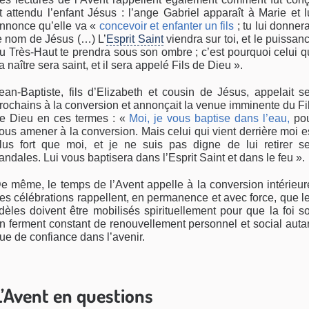
t attendu l’enfant Jésus : l’ange Gabriel apparaît à Marie et l
nnonce qu’elle va «
concevoir et enfanter un fils
; tu lui donner
e nom de Jésus (…) L’
Esprit Saint
viendra sur toi, et le puissan
u Très-Haut te prendra sous son ombre ; c’est pourquoi celui q
a naître sera saint, et il sera appelé Fils de Dieu ».
ean-Baptiste, fils d’Elizabeth et cousin de Jésus, appelait s
rochains à la conversion et annonçait la venue imminente du Fi
e Dieu en ces termes : «
Moi, je vous baptise dans l’eau,
po
ous amener à la conversion. Mais celui qui vient derrière moi e
lus fort que moi, et je ne suis pas digne de lui retirer s
andales. L
ui vous baptisera dans l’Esprit Sain
t et dans le feu ».
e même, le temps de l’Avent appelle à la conversion intérieur
es célébrations rappellent, en permanence et avec force, que l
idèles doivent être mobilisés spirituellement pour que la foi so
n ferment constant de renouvellement personnel et social auta
ue de confiance dans l’avenir.
L’Avent en questions