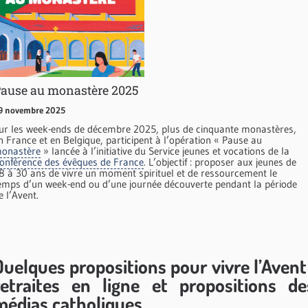
ause au monastère 2025
9 novembre 2025
ur les week-ends de décembre 2025, plus de cinquante monastères,
n France et en Belgique, participent à l’opération « Pause au
onastère
» lancée à l’initiative du Service jeunes et vocations de la
onférence des évêques de France
. L’objectif : proposer aux jeunes de
8 à 30 ans de vivre un moment spirituel et de ressourcement le
emps d’un week-end ou d’une journée découverte pendant la période
e l’Avent.
Quelques propositions pour vivre l’Avent 
retraites en ligne et propositions de
médias catholiques