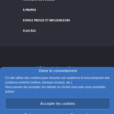
À PROPOS
ESPACE PRESSE ET INFLUENCEURS
FLUX RSS
Cliquez pour accepter les cookies de
vidéos et réseaux sociaux et activer ce
© Église catholique en France
contenu.
Gérer le consentement
Édité par la Conférence des évêques de France
Ce site utilise des cookies pour mesurer son audience et vous proposer des
Suivre @Eglisecatho
contenus enrichis (vidéos, réseaux sociaux, etc.).
Vous pouvez les accepter, les refuser ou choisir ceux que vous souhaitez
activer.
Accepter les cookies