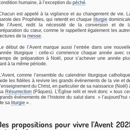
condition humaine, à l’exception du
péché
.
Chacun est appelé à la vigilance et au changement de vie. L
parole des Prophètes, qui retentit en chaque
liturgie
dominical
de l’Avent, redit la nécessité de la conversion et de l
préparation du cœur, comme le rappellent également les autre
lectures de la
messe
.
Le début de l’Avent marque aussi l’entrée dans une nouvell
année liturgique : celle-ci commence chaque année avec c
temps de préparation à Noël, pour s’achever une année plu
tard à la même période.
L’Avent, comme l’ensemble du calendrier liturgique catholique
aide les fidèles à revivre les grands événements de la vie et d
l’enseignement du Christ, en particulier de sa naissance (Noël) 
sa
Résurrection
(Pâques). L’Église relit et revit donc « tous ce
grands événements de l’histoire du salut dans » l’aujourd’hui 
de sa
liturgie
» .
Des propositions pour vivre l’Avent 202