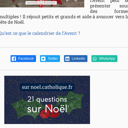
l’Avent peut s
présenter sou
des forme
multiples ! Il réjouit petits et grands et aide à avancer vers l
fête de Noël.
Qu’est ce que le calendrier de l’Avent ?
Facebook
Twitter
Linkedin
WhatsApp