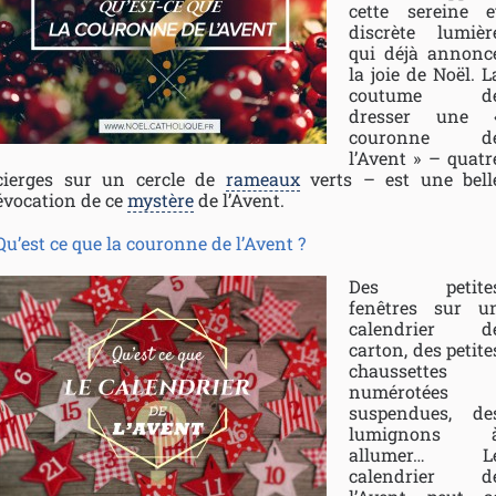
cette sereine e
discrète lumièr
qui déjà annonc
la joie de Noël. L
coutume d
dresser une 
couronne d
l’Avent » – quatr
cierges sur un cercle de
rameaux
verts – est une bell
évocation de ce
mystère
de l’Avent.
Qu’est ce que la couronne de l’Avent ?
Des petite
fenêtres sur u
calendrier d
carton, des petite
chaussettes
numérotées
suspendues, de
lumignons 
allumer… L
calendrier d