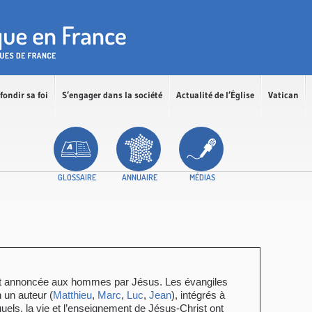
fondir sa foi
S’engager dans la société
Actualité de l’Église
Vatican
GLOSSAIRE
ANNUAIRE
MÉDIAS
lut annoncée aux hommes par Jésus. Les évangiles
 un auteur (
Matthieu
,
Marc
,
Luc
,
Jean
), intégrés à
uels, la vie et l’enseignement de Jésus-Christ ont