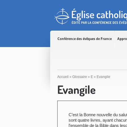
Accès direct au contenu
Accès direct à la recherche
Accès direct au menu
Conférence des évêques de France
Appro
Accueil
»
Glossaire
»
E
»
Evangile
Evangile
C’est la Bonne nouvelle du sa
sont quatre livres, ayant chacun
l’ensemble de la Bible dans lesq