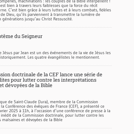
mperies, machinations : les couples de la Bible interpellent !
est bien à travers leurs faiblesses que la force du récit
arne. C’est bien grâce à leurs luttes et à leurs combats, fidèles
de Dieu, qu’ils parviennent à transmettre la lumière de
 générations jusqu’au Christ Ressuscité.
ptême du Seigneur
 Jésus par Jean est un des événements de la vie de Jésus les
historiquement. Les quatre évangélistes le mentionnent.
ion doctrinale de la CEF lance une série de
ites pour lutter contre les interprétations
et dévoyées de la Bible
êque de Saint-Claude (Jura), membre de la Commission
 la Conférence des évêques de France (CEF), a présenté ce
vrier 2025 à 11h, à l’occasion d’une conférence de presse à la
 inédit de la Commission doctrinale, pour lutter contre les
s malsaines et dévoyées de la Bible