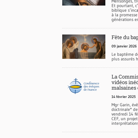
Mensonges, tro
Et pourtant, c’
biblique s’inc
à la promesse 
générations en
Fête du ba
09 janvier 2026
Le baptême de
plus assurés 
La Commiss
vidéos inéd
malsaines 
14 février 2025
Mgr Garin, év
doctrinale* de
vendredi 14 fé
CEF, un projet
interprétation