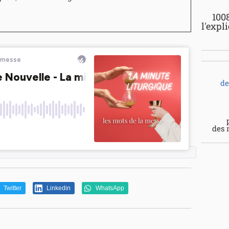
100
l'expl
de
des 
Twitter
Linkedin
WhatsApp