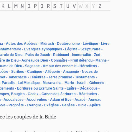
K
L
M
N
O
P
Q
R
S
T
U
V
W
X
Y
Z
ga
Actes des Apôtres
Midrash
Deutéronome
Lévitique
Livre
estamentaire
Evangiles synoptiques
Légiste
Scripturaire
arole de Dieu
Puits de Jacob
Rabbouni
Immortalité
Zoè
ère de Dieu
Agneau de Dieu
Connaître
Fruit défendu
Manne
aume de Dieu
Sagesse
Amour des ennemis
Hérodiens
pôtre
Scribes
Cantique
Allégorie
Anagogie
Noces de
set
Tabernacle
Ténèbres
Terre promise
Testaments
Paradis
Loi Mosaïque
Marana tha
Marie
Israël
Géhenne
dements
Ecritures ou Ecriture Sainte
Epître
Décalogue
ampes, Bougies
Codex
Canon des écritures
Béatitudes
n
Apocalypse
Apocryphes
Adam et Eve
Agapè
Agneau
ole
Prophète
Evangile
Exégèse
Genèse
Bible
Apôtre
c les couples de la Bible