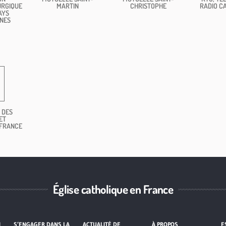
URGIQUE
MARTIN
CHRISTOPHE
RADIO C
AYS
NES
 DES
ET
 FRANCE
Église catholique en France
I
S’ENGAGER DANS LA
ACTUALITÉ DE
À PROPOS
E