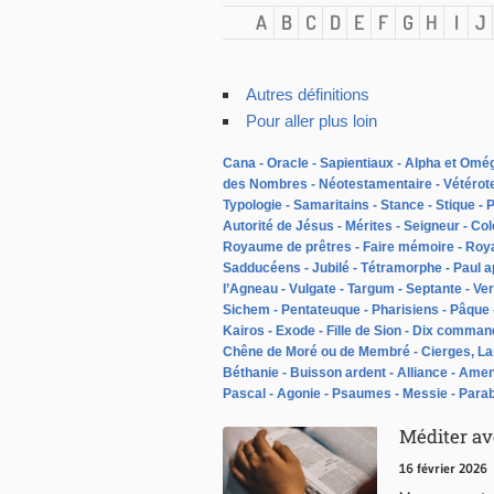
A
B
C
D
E
F
G
H
I
J
Autres définitions
Pour aller plus loin
Cana
Oracle
Sapientiaux
Alpha et Omé
des Nombres
Néotestamentaire
Vétérot
Typologie
Samaritains
Stance
Stique
P
Autorité de Jésus
Mérites
Seigneur
Col
Royaume de prêtres
Faire mémoire
Roy
Sadducéens
Jubilé
Tétramorphe
Paul a
l’Agneau
Vulgate
Targum
Septante
Ver
Sichem
Pentateuque
Pharisiens
Pâque
Kairos
Exode
Fille de Sion
Dix comman
Chêne de Moré ou de Membré
Cierges, L
Béthanie
Buisson ardent
Alliance
Ame
Pascal
Agonie
Psaumes
Messie
Parab
Méditer ave
16 février 2026