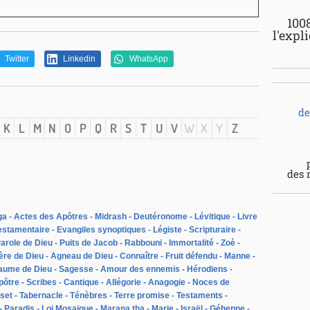
100
l'expl
Twitter
Linkedin
WhatsApp
de
K
L
M
N
O
P
Q
R
S
T
U
V
W
X
Y
Z
des 
ga
Actes des Apôtres
Midrash
Deutéronome
Lévitique
Livre
estamentaire
Evangiles synoptiques
Légiste
Scripturaire
arole de Dieu
Puits de Jacob
Rabbouni
Immortalité
Zoè
ère de Dieu
Agneau de Dieu
Connaître
Fruit défendu
Manne
aume de Dieu
Sagesse
Amour des ennemis
Hérodiens
pôtre
Scribes
Cantique
Allégorie
Anagogie
Noces de
set
Tabernacle
Ténèbres
Terre promise
Testaments
Paradis
Loi Mosaïque
Marana tha
Marie
Israël
Géhenne