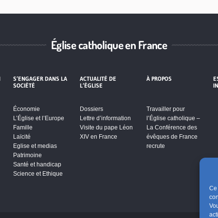
Église catholique en France
I
S’ENGAGER DANS LA
ACTUALITÉ DE
À PROPOS
E
SOCIÉTÉ
L’ÉGLISE
I
Économie
Dossiers
Travailler pour
L’Église et l’Europe
Lettre d’information
l’Église catholique –
Famille
Visite du pape Léon
La Conférence des
Laïcité
XIV en France
évêques de France
Eglise et medias
recrute
Patrimoine
Santé et handicap
Science et Ethique
Ce 
con
Vou
act