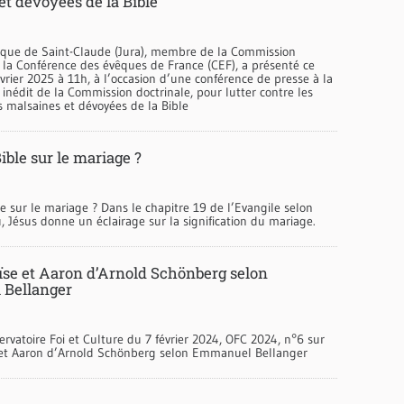
et dévoyées de la Bible
êque de Saint-Claude (Jura), membre de la Commission
 la Conférence des évêques de France (CEF), a présenté ce
vrier 2025 à 11h, à l’occasion d’une conférence de presse à la
 inédit de la Commission doctrinale, pour lutter contre les
s malsaines et dévoyées de la Bible
Bible sur le mariage ?
le sur le mariage ? Dans le chapitre 19 de l’Evangile selon
, Jésus donne un éclairage sur la signification du mariage.
ïse et Aaron d’Arnold Schönberg selon
Bellanger
ervatoire Foi et Culture du 7 février 2024, OFC 2024, n°6 sur
 et Aaron d’Arnold Schönberg selon Emmanuel Bellanger