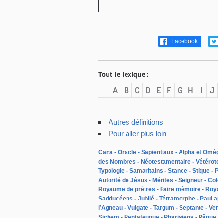
Facebook
Tout le lexique :
A
B
C
D
E
F
G
H
I
J
Autres définitions
Pour aller plus loin
Cana
Oracle
Sapientiaux
Alpha et Omé
des Nombres
Néotestamentaire
Vétérot
Typologie
Samaritains
Stance
Stique
P
Autorité de Jésus
Mérites
Seigneur
Col
Royaume de prêtres
Faire mémoire
Roy
Sadducéens
Jubilé
Tétramorphe
Paul a
l’Agneau
Vulgate
Targum
Septante
Ver
Sichem
Pentateuque
Pharisiens
Pâque