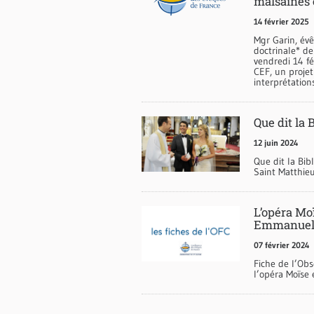
malsaines 
14 février 2025
Mgr Garin, év
doctrinale* de
vendredi 14 fé
CEF, un projet
interprétation
Que dit la 
12 juin 2024
Que dit la Bib
Saint Matthieu
L’opéra Mo
Emmanuel 
07 février 2024
Fiche de l’Obs
l’opéra Moïse