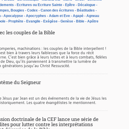
dements
Ecritures ou Ecriture Sainte
Epître
Décalogue
ampes, Bougies
Codex
Canon des écritures
Béatitudes
n
Apocalypse
Apocryphes
Adam et Eve
Agapè
Agneau
ole
Prophète
Evangile
Exégèse
Genèse
Bible
Apôtre
c les couples de la Bible
mperies, machinations : les couples de la Bible interpellent !
est bien à travers leurs faiblesses que la force du récit
arne. C’est bien grâce à leurs luttes et à leurs combats, fidèles
de Dieu, qu’ils parviennent à transmettre la lumière de
 générations jusqu’au Christ Ressuscité.
ptême du Seigneur
 Jésus par Jean est un des événements de la vie de Jésus les
historiquement. Les quatre évangélistes le mentionnent.
ion doctrinale de la CEF lance une série de
ites pour lutter contre les interprétations