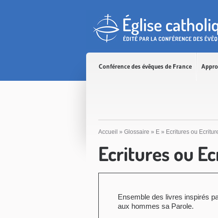
Accès direct au contenu
Accès direct à la recherche
Accès direct au menu
Conférence des évêques de France
Appro
Accueil
»
Glossaire
»
E
»
Ecritures ou Ecritur
Ecritures ou Ec
Ensemble des livres inspirés par
aux hommes sa Parole.