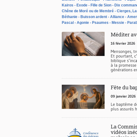
Kairos
Exode
Fille de Sion
Dix comman
Chêne de Moré ou de Membré
Cierges, L
Béthanie
Buisson ardent
Alliance
Ame
Pascal
Agonie
Psaumes
Messie
Parab
Méditer ave
16 février 2026
Mensonges, tro
Et pourtant, c’
biblique s’inc
à la promesse 
générations en
Fête du ba
09 janvier 2026
Le baptême de
plus assurés 
La Commiss
vidéos inéd