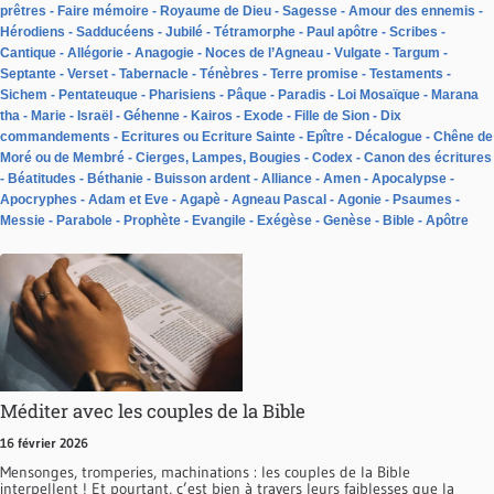
prêtres
Faire mémoire
Royaume de Dieu
Sagesse
Amour des ennemis
Hérodiens
Sadducéens
Jubilé
Tétramorphe
Paul apôtre
Scribes
Cantique
Allégorie
Anagogie
Noces de l’Agneau
Vulgate
Targum
Septante
Verset
Tabernacle
Ténèbres
Terre promise
Testaments
Sichem
Pentateuque
Pharisiens
Pâque
Paradis
Loi Mosaïque
Marana
tha
Marie
Israël
Géhenne
Kairos
Exode
Fille de Sion
Dix
commandements
Ecritures ou Ecriture Sainte
Epître
Décalogue
Chêne de
Moré ou de Membré
Cierges, Lampes, Bougies
Codex
Canon des écritures
Béatitudes
Béthanie
Buisson ardent
Alliance
Amen
Apocalypse
Apocryphes
Adam et Eve
Agapè
Agneau Pascal
Agonie
Psaumes
Messie
Parabole
Prophète
Evangile
Exégèse
Genèse
Bible
Apôtre
Méditer avec les couples de la Bible
16 février 2026
Mensonges, tromperies, machinations : les couples de la Bible
interpellent ! Et pourtant, c’est bien à travers leurs faiblesses que la