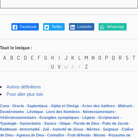
Facebook
Twitter
Linkedin
WhatsApp
Tout le lexique :
A
B
C
D
E
F
G
H
I
J
K
L
M
N
O
P
Q
R
S
T
U
V
W
X
Y
Z
Autres définitions
Pour aller plus loin
Cana
Oracle
Sapientiaux
Alpha et Oméga
Actes des Apôtres
Midrash
Deutéronome
Lévitique
Livre des Nombres
Néotestamentaire
Vétérotestamentaire
Evangiles synoptiques
Légiste
Scripturaire
Typologie
Samaritains
Stance
Stique
Parole de Dieu
Puits de Jacob
Rabbouni
Immortalité
Zoè
Autorité de Jésus
Mérites
Seigneur
Colère
de Dieu
Agneau de Dieu
Connaître
Fruit défendu
Manne
Royaume de