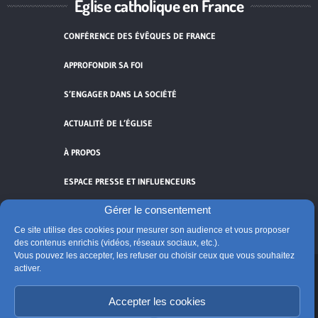
Église catholique en France
CONFÉRENCE DES ÉVÊQUES DE FRANCE
APPROFONDIR SA FOI
S’ENGAGER DANS LA SOCIÉTÉ
ACTUALITÉ DE L’ÉGLISE
À PROPOS
ESPACE PRESSE ET INFLUENCEURS
Gérer le consentement
FLUX RSS
Ce site utilise des cookies pour mesurer son audience et vous proposer
des contenus enrichis (vidéos, réseaux sociaux, etc.).
Vous pouvez les accepter, les refuser ou choisir ceux que vous souhaitez
activer.
Cliquez pour accepter les cookies de
Accepter les cookies
vidéos et réseaux sociaux et activer ce
© Église catholique en France
contenu.