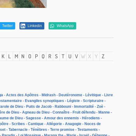
Twitter
Linkedin
WhatsApp
K
L
M
N
O
P
Q
R
S
T
U
V
W
X
Y
Z
ga
Actes des Apôtres
Midrash
Deutéronome
Lévitique
Livre
estamentaire
Evangiles synoptiques
Légiste
Scripturaire
arole de Dieu
Puits de Jacob
Rabbouni
Immortalité
Zoè
ère de Dieu
Agneau de Dieu
Connaître
Fruit défendu
Manne
aume de Dieu
Sagesse
Amour des ennemis
Hérodiens
pôtre
Scribes
Cantique
Allégorie
Anagogie
Noces de
set
Tabernacle
Ténèbres
Terre promise
Testaments
Paradis
Loi Mosaïque
Marana tha
Marie
Israël
Géhenne