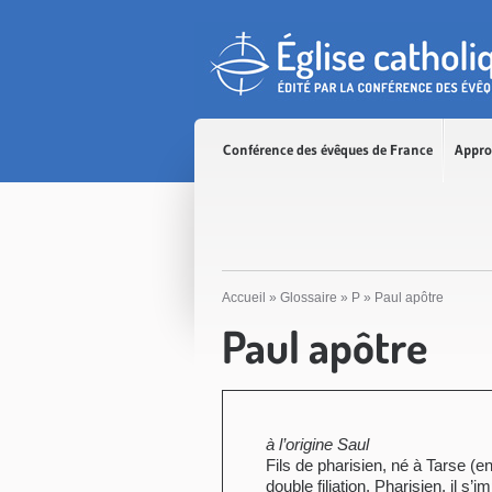
Accès direct au contenu
Accès direct à la recherche
Accès direct au menu
Conférence des évêques de France
Appro
Accueil
»
Glossaire
»
P
»
Paul apôtre
Paul apôtre
à l’origine Saul
Fils de pharisien, né à Tarse (en
double filiation. Pharisien, il s’