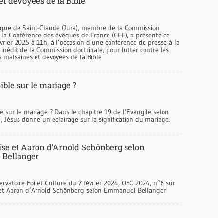
et dévoyées de la Bible
êque de Saint-Claude (Jura), membre de la Commission
 la Conférence des évêques de France (CEF), a présenté ce
vrier 2025 à 11h, à l’occasion d’une conférence de presse à la
 inédit de la Commission doctrinale, pour lutter contre les
s malsaines et dévoyées de la Bible
Bible sur le mariage ?
le sur le mariage ? Dans le chapitre 19 de l’Evangile selon
, Jésus donne un éclairage sur la signification du mariage.
ïse et Aaron d’Arnold Schönberg selon
Bellanger
ervatoire Foi et Culture du 7 février 2024, OFC 2024, n°6 sur
 et Aaron d’Arnold Schönberg selon Emmanuel Bellanger