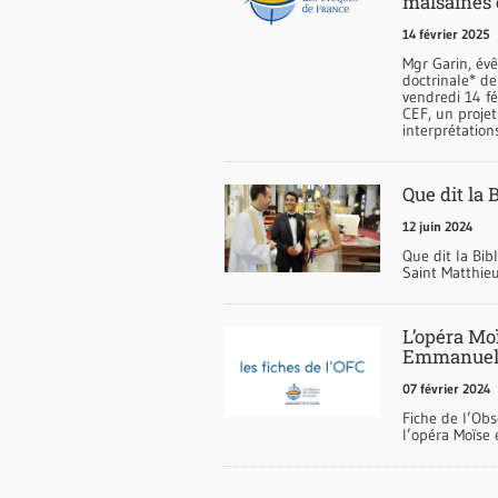
malsaines 
14 février 2025
Mgr Garin, év
doctrinale* de
vendredi 14 fé
CEF, un projet
interprétation
Que dit la 
12 juin 2024
Que dit la Bib
Saint Matthieu
L’opéra Mo
Emmanuel 
07 février 2024
Fiche de l’Obs
l’opéra Moïse