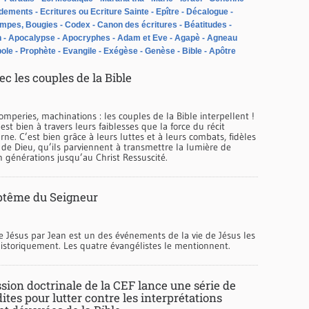
dements
Ecritures ou Ecriture Sainte
Epître
Décalogue
ampes, Bougies
Codex
Canon des écritures
Béatitudes
n
Apocalypse
Apocryphes
Adam et Eve
Agapè
Agneau
ole
Prophète
Evangile
Exégèse
Genèse
Bible
Apôtre
c les couples de la Bible
mperies, machinations : les couples de la Bible interpellent !
est bien à travers leurs faiblesses que la force du récit
arne. C’est bien grâce à leurs luttes et à leurs combats, fidèles
de Dieu, qu’ils parviennent à transmettre la lumière de
 générations jusqu’au Christ Ressuscité.
ptême du Seigneur
 Jésus par Jean est un des événements de la vie de Jésus les
historiquement. Les quatre évangélistes le mentionnent.
ion doctrinale de la CEF lance une série de
ites pour lutter contre les interprétations