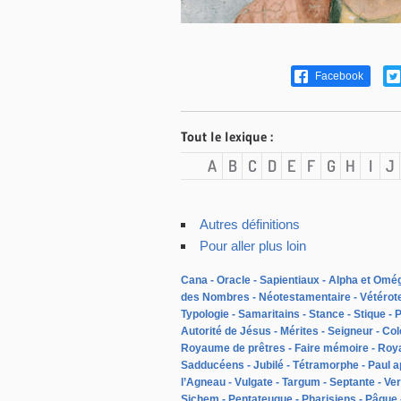
Facebook
Tout le lexique :
A
B
C
D
E
F
G
H
I
J
Autres définitions
Pour aller plus loin
Cana
Oracle
Sapientiaux
Alpha et Omé
des Nombres
Néotestamentaire
Vétérot
Typologie
Samaritains
Stance
Stique
P
Autorité de Jésus
Mérites
Seigneur
Col
Royaume de prêtres
Faire mémoire
Roy
Sadducéens
Jubilé
Tétramorphe
Paul a
l’Agneau
Vulgate
Targum
Septante
Ver
Sichem
Pentateuque
Pharisiens
Pâque