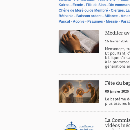
Kairos
Exode
Fille de Sion
Dix comman
Chêne de Moré ou de Membré
Cierges, L
Béthanie
Buisson ardent
Alliance
Ame
Pascal
Agonie
Psaumes
Messie
Parab
Méditer ave
16 février 2026
Mensonges, tro
Et pourtant, c’
biblique s’inc
à la promesse 
générations en
Fête du ba
09 janvier 2026
Le baptême de
plus assurés 
La Commiss
vidéos inéd