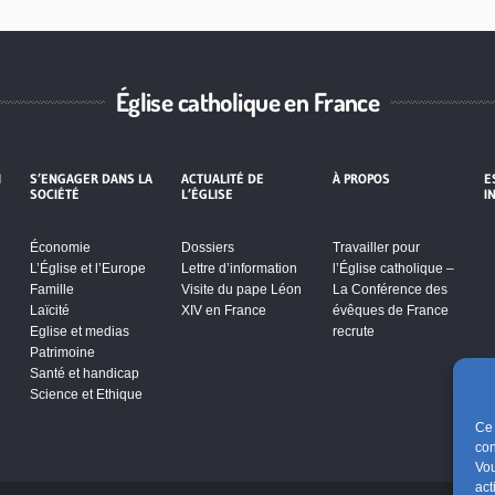
Église catholique en France
I
S’ENGAGER DANS LA
ACTUALITÉ DE
À PROPOS
E
SOCIÉTÉ
L’ÉGLISE
I
Économie
Dossiers
Travailler pour
L’Église et l’Europe
Lettre d’information
l’Église catholique –
Famille
Visite du pape Léon
La Conférence des
Laïcité
XIV en France
évêques de France
Eglise et medias
recrute
Patrimoine
Santé et handicap
Science et Ethique
Ce 
con
Vou
act