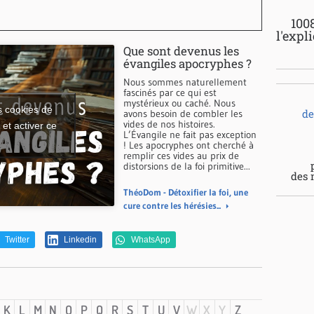
100
l'expl
Que sont devenus les
évangiles apocryphes ?
Nous sommes naturellement
fascinés par ce qui est
mystérieux ou caché. Nous
s cookies de
de
avons besoin de combler les
vides de nos histoires.
et activer ce
L’Évangile ne fait pas exception
! Les apocryphes ont cherché à
remplir ces vides au prix de
distorsions de la foi primitive...
des 
ThéoDom - Détoxifier la foi, une
cure contre les hérésies...
Twitter
Linkedin
WhatsApp
K
L
M
N
O
P
Q
R
S
T
U
V
W
X
Y
Z