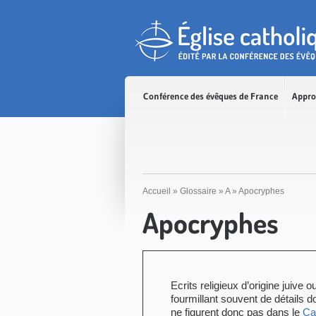
Accès direct au contenu
Accès direct à la recherche
Accès direct au menu
Conférence des évêques de France
Appro
Accueil
»
Glossaire
»
A
»
Apocryphes
Apocryphes
Ecrits religieux d’origine juive
fourmillant souvent de détails do
ne figurent donc pas dans le
Ca