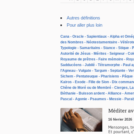
Autres définitions
Pour aller plus loin
Cana
Oracle
Sapientiaux
Alpha et Omé
des Nombres
Néotestamentaire
Vétérot
Typologie
Samaritains
Stance
Stique
P
Autorité de Jésus
Mérites
Seigneur
Col
Royaume de prêtres
Faire mémoire
Roy
Sadducéens
Jubilé
Tétramorphe
Paul a
l’Agneau
Vulgate
Targum
Septante
Ver
Sichem
Pentateuque
Pharisiens
Pâque
Kairos
Exode
Fille de Sion
Dix comman
Chêne de Moré ou de Membré
Cierges, L
Béthanie
Buisson ardent
Alliance
Ame
Pascal
Agonie
Psaumes
Messie
Parab
Méditer ave
16 février 2026
Mensonges, tro
Et pourtant, c’