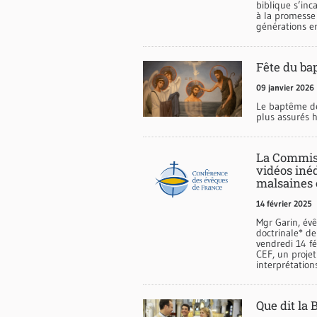
biblique s’inc
à la promesse 
générations en
Fête du ba
09 janvier 2026
Le baptême de
plus assurés 
La Commiss
vidéos inéd
malsaines 
14 février 2025
Mgr Garin, év
doctrinale* de
vendredi 14 fé
CEF, un projet
interprétation
Que dit la 