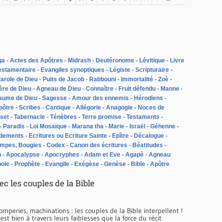
ga
Actes des Apôtres
Midrash
Deutéronome
Lévitique
Livre
estamentaire
Evangiles synoptiques
Légiste
Scripturaire
arole de Dieu
Puits de Jacob
Rabbouni
Immortalité
Zoè
ère de Dieu
Agneau de Dieu
Connaître
Fruit défendu
Manne
aume de Dieu
Sagesse
Amour des ennemis
Hérodiens
pôtre
Scribes
Cantique
Allégorie
Anagogie
Noces de
set
Tabernacle
Ténèbres
Terre promise
Testaments
Paradis
Loi Mosaïque
Marana tha
Marie
Israël
Géhenne
dements
Ecritures ou Ecriture Sainte
Epître
Décalogue
ampes, Bougies
Codex
Canon des écritures
Béatitudes
n
Apocalypse
Apocryphes
Adam et Eve
Agapè
Agneau
ole
Prophète
Evangile
Exégèse
Genèse
Bible
Apôtre
c les couples de la Bible
mperies, machinations : les couples de la Bible interpellent !
est bien à travers leurs faiblesses que la force du récit