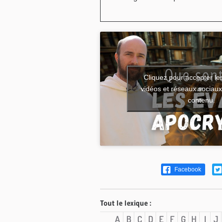
Cliquez pour accepter le
vidéos et réseaux sociaux 
contenu.
Facebook
Tout le lexique :
A
B
C
D
E
F
G
H
I
J