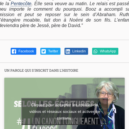
de la
Pentecôte
. Elle sera veuve au matin. Le relais est passé
peu importe le comment du pourquoi. Booz a accompli s
mission et peut se reposer sur le sein d’Abraham. Ruth
l’étrangère moabite, fait don à Noémi de son fils. L’enfan
deviendra
père de Jessé, père de David
.”
Facebook
Twitter
Linkedin
WhatsApp
UN PAROLE QUI S'INSCRIT DANS L'HISTOIRE
Cliquez pour accepter les cookies de
vidéos et réseaux sociaux et activer ce
contenu.