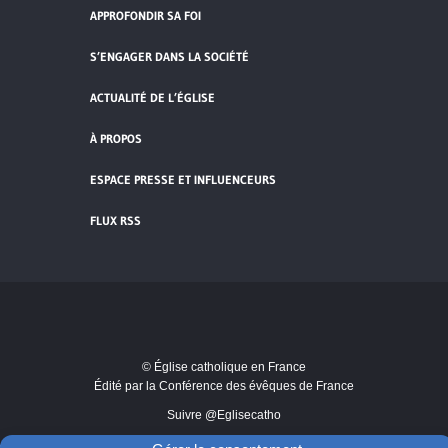
APPROFONDIR SA FOI
S’ENGAGER DANS LA SOCIÉTÉ
ACTUALITÉ DE L’ÉGLISE
À PROPOS
ESPACE PRESSE ET INFLUENCEURS
FLUX RSS
Cliquez pour accepter les cookies de
vidéos et réseaux sociaux et activer ce
© Église catholique en France
contenu.
Édité par la Conférence des évêques de France
Suivre @Eglisecatho