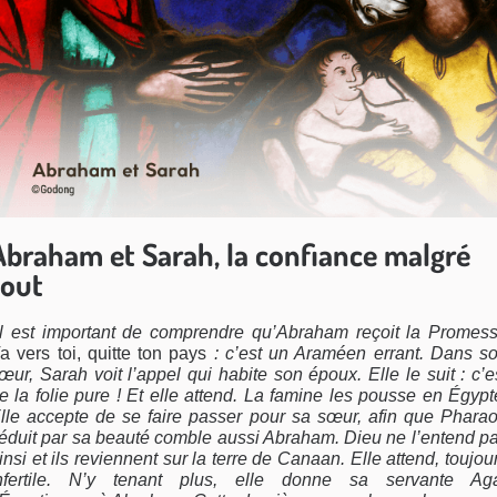
Abraham et Sarah, la confiance malgré
tout
Il est important de comprendre qu’Abraham reçoit la Promes
a vers toi, quitte ton pays
: c’est un Araméen errant. Dans s
œur, Sarah voit l’appel qui habite son époux. Elle le suit : c’e
e la folie pure ! Et elle attend. La famine les pousse en Égypt
lle accepte de se faire passer pour sa sœur, afin que Phara
éduit par sa beauté comble aussi Abraham. Dieu ne l’entend p
insi et ils reviennent sur la terre de Canaan. Elle attend, toujou
nfertile. N’y tenant plus, elle donne sa servante Ag