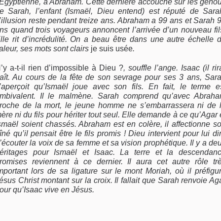
’Égyptienne, à Abraham. Cette dernière accouche sur les geno
e Sarah, l’enfant (Ismaël, Dieu entend) est réputé de Sara
’illusion reste pendant treize ans. Abraham a 99 ans et Sarah 
ns quand trois voyageurs annoncent l’arrivée d’un nouveau fil
lle rit d’incrédulité. On a beau être dans une autre échelle 
aleur, ses mots sont clairs
je suis usée
.
’y a-t-il rien d’impossible à Dieu ?
, souffle l’ange. Isaac (il rir
aît. Au cours de la fête de son sevrage pour ses 3 ans, Sar
’aperçoit qu’Ismaël joue avec son fils. En fait, le terme e
mbivalent. Il le malmène. Sarah comprend qu’avec Abrah
roche de la mort, le jeune homme ne s’embarrassera ni de 
ère ni du fils pour hériter tout seul. Elle demande à ce qu’Agar 
smaël soient chassés. Abraham est en colère, il affectionne s
îné qu’il pensait être le fils promis ! Dieu intervient pour lui di
’écouter la voix de sa femme et sa vision prophétique. Il y a de
éritages pour Ismaël et Isaac. La terre et la descendan
romises reviennent à ce dernier. Il aura cet autre rôle tr
mportant lors de sa ligature sur le mont Moriah, où il préfigu
ésus Christ montant sur la croix. Il fallait que Sarah renvoie Ag
our qu’Isaac vive en Jésus.