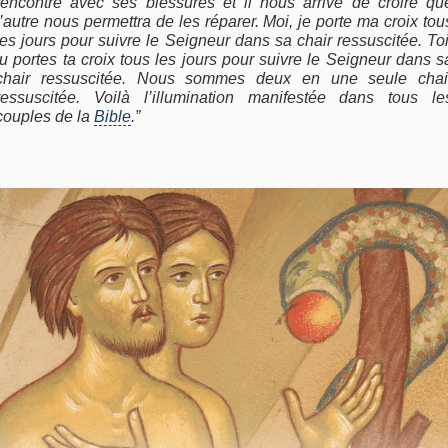
rencontre avec ses blessures et il nous arrive de croire qu
l’autre nous permettra de les réparer. Moi, je porte ma croix tou
les jours pour suivre le Seigneur dans sa chair ressuscitée. Toi
tu portes ta croix tous les jours pour suivre le Seigneur dans s
chair ressuscitée. Nous sommes deux en une seule chai
ressuscitée. Voilà l’illumination manifestée dans tous le
couples de la
Bible
.”