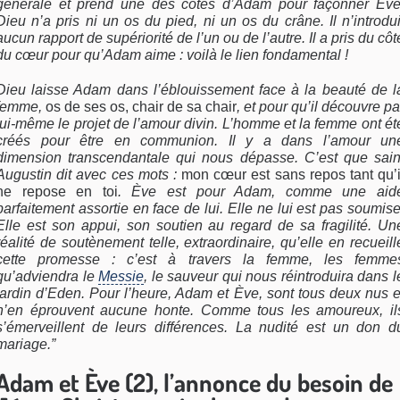
générale et prend une des côtes d’Adam pour façonner Ève
Dieu n’a pris ni un os du pied, ni un os du crâne. Il n’introdui
aucun rapport de supériorité de l’un ou de l’autre. Il a pris du côt
du cœur pour qu’Adam aime : voilà le lien fondamental !
Dieu laisse Adam dans l’éblouissement face à la beauté de l
femme,
os de ses os, chair de sa chair
, et pour qu’il découvre pa
lui-même le projet de l’amour divin. L’homme et la femme ont ét
créés pour être en communion. Il y a dans l’amour un
dimension transcendantale qui nous dépasse. C’est que sain
Augustin dit avec ces mots :
mon cœur est sans repos tant qu’i
ne repose en toi
. Ève est pour Adam, comme une aid
parfaitement assortie en face de lui. Elle ne lui est pas soumise
Elle est son appui, son soutien au regard de sa fragilité. Un
réalité de soutènement telle, extraordinaire, qu’elle en recueill
cette promesse : c’est à travers la femme, les femme
qu’adviendra le
Messie
, le sauveur qui nous réintroduira dans l
jardin d’Eden. Pour l’heure, Adam et Ève, sont tous deux nus e
n’en éprouvent aucune honte. Comme tous les amoureux, il
s’émerveillent de leurs différences. La nudité est un don d
mariage.”
Adam et Ève (2), l’annonce du besoin de