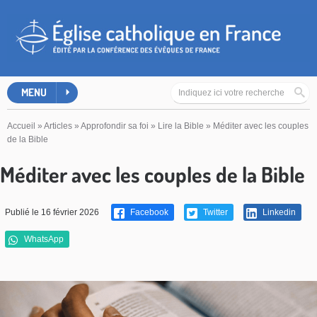
MENU
Accueil
»
Articles
»
Approfondir sa foi
»
Lire la Bible
»
Méditer avec les couples
de la Bible
Méditer avec les couples de la Bible
Publié le 16 février 2026
Facebook
Twitter
Linkedin
WhatsApp