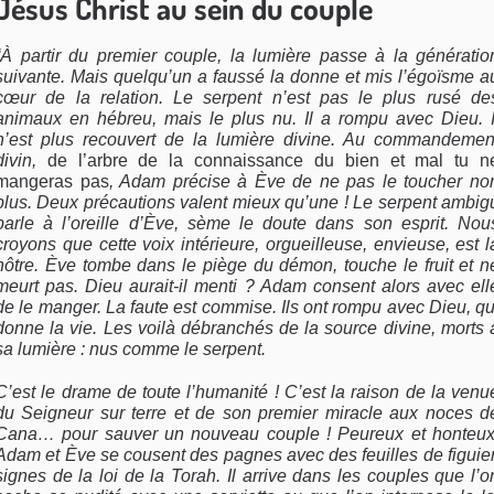
Jésus Christ au sein du couple
“À partir du premier couple, la lumière passe à la génératio
suivante. Mais quelqu’un a faussé la donne et mis l’égoïsme a
cœur de la relation. Le serpent n’est pas le plus rusé de
animaux en hébreu, mais le plus nu. Il a rompu avec Dieu. I
n’est plus recouvert de la lumière divine. Au commandemen
divin,
de l’arbre de la connaissance du bien et mal tu n
mangeras pas
, Adam précise à Ève de ne pas le toucher no
plus. Deux précautions valent mieux qu’une ! Le serpent ambig
parle à l’oreille d’Ève, sème le doute dans son esprit. Nou
croyons que cette voix intérieure, orgueilleuse, envieuse, est l
nôtre. Ève tombe dans le piège du démon, touche le fruit et n
meurt pas. Dieu aurait-il menti ? Adam consent alors avec ell
de le manger. La faute est commise. Ils ont rompu avec Dieu, qu
donne la vie. Les voilà débranchés de la source divine, morts 
sa lumière : nus comme le serpent.
C’est le drame de toute l’humanité ! C’est la raison de la venu
du Seigneur sur terre et de son premier miracle aux noces d
Cana… pour sauver un nouveau couple ! Peureux et honteux
Adam et Ève se cousent des pagnes avec des feuilles de figuier
signes de la loi de la Torah. Il arrive dans les couples que l’o