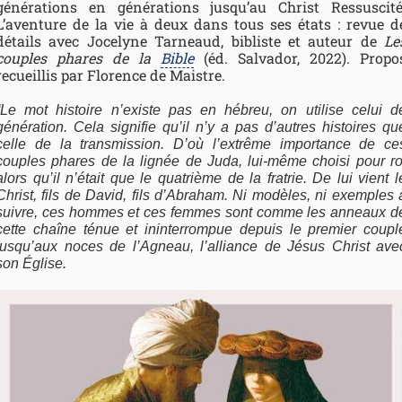
générations en générations jusqu’au Christ Ressuscité
L’aventure de la vie à deux dans tous ses états : revue d
détails avec Jocelyne Tarneaud, bibliste et auteur de
Le
couples phares de la
Bible
(éd. Salvador, 2022). Propo
recueillis par Florence de Maistre.
“Le mot histoire n’existe pas en hébreu, on utilise celui d
génération. Cela signifie qu’il n’y a pas d’autres histoires qu
celle de la transmission. D’où l’extrême importance de ce
couples phares de la lignée de Juda, lui-même choisi pour ro
alors qu’il n’était que le quatrième de la fratrie. De lui vient l
Christ, fils de David, fils d’Abraham. Ni modèles, ni exemples 
suivre, ces hommes et ces femmes sont comme les anneaux d
cette chaîne ténue et ininterrompue depuis le premier coupl
jusqu’aux noces de l’Agneau, l’alliance de Jésus Christ ave
son Église.