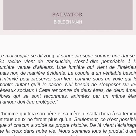
Le mot couple se dit
zoug
. Il sonne presque comme une danse 
Sa racine vient de translucide, c’est-à-dire perméable à l
lumière venue d’ailleurs. Une lumière qui vient de l’intérieu
mais non de manière évidente. Le couple a un véritable besoi
d’intimité pour préserver son lien, comme sous un voile qui l
montre autant qu’il le cache. Nul besoin de s’exposer sur le
réseaux sociaux ! Cette rencontre de deux êtres, de deux âme
libres qui se sont reconnues, animées par un même éla
d’amour doit être protégée.”
L’homme quittera son père et sa mère, il s’attachera à sa femm
et tous deux ne feront plus qu’un.
Seulement, ce n’est possibl
que si chacun a soldé sa propre histoire. De là vient l’éclairag
de la croix dans notre vie. Nous sommes tous le produit d’un