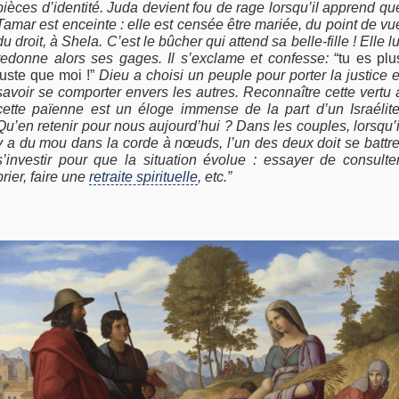
pièces d’identité. Juda devient fou de rage lorsqu’il apprend qu
Tamar est enceinte : elle est censée être mariée, du point de vu
du droit, à Shela. C’est le bûcher qui attend sa belle-fille ! Elle lu
redonne alors ses gages. Il s’exclame et confesse:
“tu es plu
juste que moi !”
Dieu a choisi un peuple pour porter la justice e
savoir se comporter envers les autres. Reconnaître cette vertu 
cette païenne est un éloge immense de la part d’un Israélite
Qu’en retenir pour nous aujourd’hui ? Dans les couples, lorsqu’i
y a du mou dans la corde à nœuds, l’un des deux doit se battre
s’investir pour que la situation évolue : essayer de consulter
prier, faire une
retraite spirituelle
, etc.”