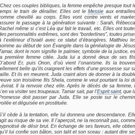
“Chez ces couples bibliques, la femme empêche presque tout l
temps le train de dérailler. Elles ont le
Messie
aux entrailles
comme chevillé au corps. Elles vont contre vents et marée
assurer le passage à la génération suivante : Sarah, Rébecca
Rachel même si c’est Léa qui fait le travail, etc. Elles ont toute
des personnalités extrêmes, sont des “borderlines”, toutes prise
à l’extérieur d’Israël avec ce statut d’étrangères. Matthieu le
nomme au début de son Évangile dans la généalogie de Jésus
Tamar, dont le nom signifie le palmier, symbole de la justice, es
la première femme citée. Juda lui a donné deux de ses fils
D’abord Er, puis Onon, d’où vient l’onanisme. Ils la trouven
tellement belle qu’ils craignent les effets d’une grossesse sur s
taille. Et ils en meurent. Juda craint alors de donner à la doubl
veuve son troisième fils Shela, comme le veut pourtant la loi d
Lévirat. Il la renvoie chez elle. Après le décès de sa femme, i
s’en va visiter ses troupeaux. Tamar sait, par l’
Esprit saint
, que l
Promesse doit passer par Juda. Elle se poste sur le chemin
voilée et déguisée en prostituée.
S’il cède à la tentation, elle lui donnera une descendance. Ell
agit au risque de sa vie. Il l’aperçoit, ne la reconnaît pas, comm
hypnotisé de désir brut. En échange de ses faveurs, elle obtien
qu’il lui confie son bâton, son talit et son sceau : autant dire se