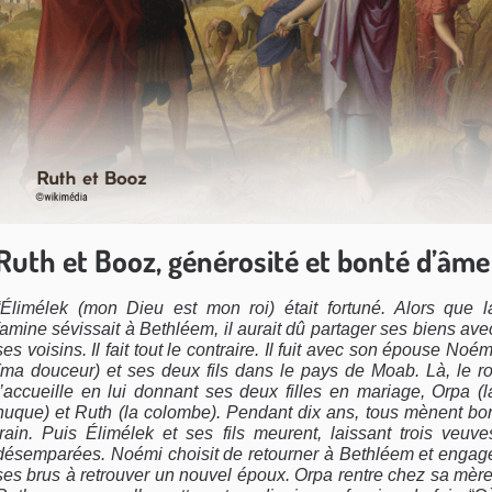
Ruth et Booz, générosité et bonté d’âme
“Élimélek (mon Dieu est mon roi) était fortuné. Alors que l
famine sévissait à Bethléem, il aurait dû partager ses biens ave
ses voisins. Il fait tout le contraire. Il fuit avec son épouse Noém
(ma douceur) et ses deux fils dans le pays de Moab. Là, le ro
l’accueille en lui donnant ses deux filles en mariage, Orpa (l
nuque) et Ruth (la colombe). Pendant dix ans, tous mènent bo
train. Puis Élimélek et ses fils meurent, laissant trois veuve
désemparées. Noémi choisit de retourner à Bethléem et engag
ses brus à retrouver un nouvel époux. Orpa rentre chez sa mère