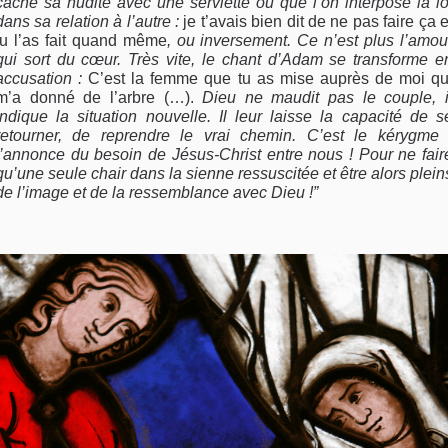
cache sa nudité avec une serviette ou que l’on interpose la lo
dans sa relation à l’autre :
je t’avais bien dit de ne pas faire ça e
tu l’as fait quand même
, ou inversement. Ce n’est plus l’amou
qui sort du cœur. Très vite, le chant d’Adam se transforme e
accusation :
C’est la femme que tu as mise auprès de moi qu
m’a donné de l’arbre (…).
Dieu ne maudit pas le couple, i
indique la situation nouvelle. Il leur laisse la capacité de s
retourner, de reprendre le vrai chemin. C’est le kérygme 
l’annonce du besoin de Jésus-Christ entre nous ! Pour ne fair
qu’une seule chair dans la sienne ressuscitée et être alors plein
de l’image et de la ressemblance avec Dieu !”