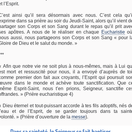
et l’Esprit.
C’est ainsi qu’il sera désormais avec nous. C’est cela qu’i
exprime dans sa prière au soir du Jeudi-Saint, alors qu’il vient d
partager son Corps et son Sang durant le repas qu’il prit ave
ses apôtres. A nous de le réaliser en chaque
Eucharistie
où
nous aussi, nous partageons son Corps et son Sang « pour l
Gloire de Dieu et le salut du monde. »
***
« Afin que notre vie ne soit plus à nous-mêmes, mais à Lui qu
est mort et ressuscité pour nous, il a envoyé d’auprès de toi
comme premier don fait aux croyants, l’Esprit qui poursuit so
œuvre dans le monde et achève toute sanctification. Que c
même Esprit-Saint, nous t’en prions, Seigneur, sanctifie ce
offrandes. » (Prière eucharistique 4)
« Dieu éternel et tout-puissant accorde à tes fils adoptifs, nés d
l’eau et de l’Esprit, de se garder toujours dans ta saint
volonté. » (Prière d’ouverture de la
messe
).
Dans sa
sainteté
, le Seigneur se fait baptiser