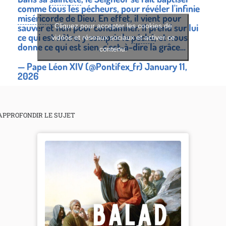
comme tous les pécheurs, pour révéler l'infinie
miséricorde
de Dieu. En effet, il vient pour
sauver et non pour condamner. Il prend sur lui
Cliquez pour accepter les cookies de
ce qui est nôtre, y compris le
péché
, et nous
vidéos et réseaux sociaux et activer ce
donne ce qui est sien, c'est-à-dire la grâce…
contenu.
— Pape Léon XIV (@Pontifex_fr)
January 11,
2026
APPROFONDIR LE SUJET