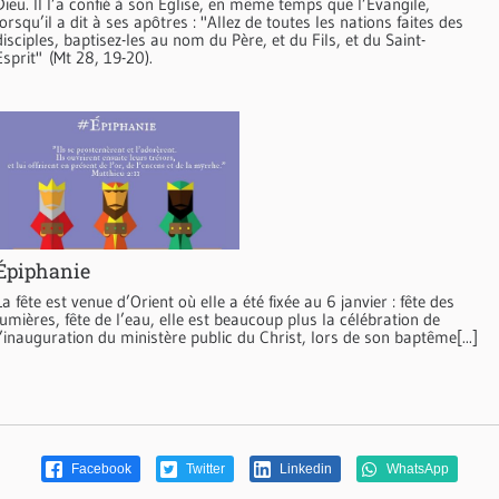
Dieu. Il l’a confié à son Eglise, en même temps que l’Evangile,
lorsqu’il a dit à ses apôtres : "Allez de toutes les nations faites des
disciples, baptisez-les au nom du Père, et du Fils, et du Saint-
Esprit" (Mt 28, 19-20).
Épiphanie
La fête est venue d’Orient où elle a été fixée au 6 janvier : fête des
lumières, fête de l’eau, elle est beaucoup plus la célébration de
l’inauguration du ministère public du Christ, lors de son baptême[...]
Facebook
Twitter
Linkedin
WhatsApp