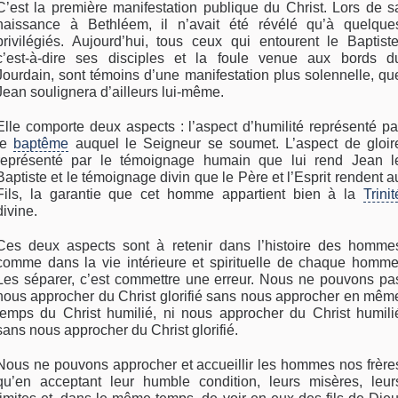
C’est la première manifestation publique du Christ. Lors de s
naissance à Bethléem, il n’avait été révélé qu’à quelque
privilégiés. Aujourd’hui, tous ceux qui entourent le Baptiste
c’est-à-dire ses disciples et la foule venue aux bords d
Jourdain, sont témoins d’une manifestation plus solennelle, qu
Jean soulignera d’ailleurs lui-même.
Elle comporte deux aspects : l’aspect d’humilité représenté pa
le
baptême
auquel le Seigneur se soumet. L’aspect de gloir
représenté par le témoignage humain que lui rend Jean l
Baptiste et le témoignage divin que le Père et l’Esprit rendent a
Fils, la garantie que cet homme appartient bien à la
Trinit
divine.
Ces deux aspects sont à retenir dans l’histoire des homme
comme dans la vie intérieure et spirituelle de chaque homme
Les séparer, c’est commettre une erreur. Nous ne pouvons pa
nous approcher du Christ glorifié sans nous approcher en mêm
temps du Christ humilié, ni nous approcher du Christ humili
sans nous approcher du Christ glorifié.
Nous ne pouvons approcher et accueillir les hommes nos frère
qu’en acceptant leur humble condition, leurs misères, leur