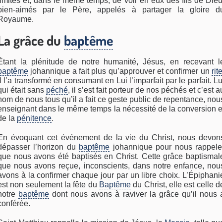
limites et, dans le même temps, de voir en eux des fils de Dieu
bien-aimés par le Père, appelés à partager la gloire d
Royaume.
La grâce du
baptême
Étant la plénitude de notre humanité, Jésus, en recevant l
baptême
johannique a fait plus qu’approuver et confirmer un
rit
Il l’a transformé en consumant en Lui l’imparfait par le parfait. Lu
qui était sans
péché
, il s’est fait porteur de nos péchés et c’est a
nom de nous tous qu’il a fait ce geste public de repentance, nou
enseignant dans le même temps la nécessité de la conversion e
de la
pénitence
.
En évoquant cet événement de la vie du Christ, nous devon
dépasser l’horizon du
baptême
johannique pour nous rappele
que nous avons été baptisés en Christ. Cette grâce baptismal
que nous avons reçue, inconscients, dans notre enfance, nou
avons à la confirmer chaque jour par un libre choix. L’Épiphani
est non seulement la fête du
Baptême
du Christ, elle est celle d
notre
baptême
dont nous avons à raviver la grâce qu’il nous 
conférée.