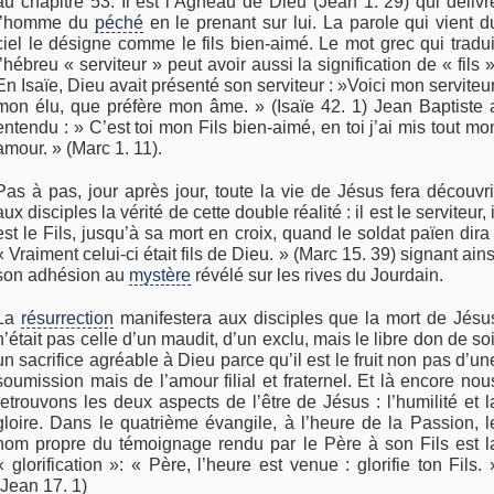
au chapitre 53. Il est l’Agneau de Dieu (Jean 1. 29) qui délivr
l’homme du
péché
en le prenant sur lui. La parole qui vient d
ciel le désigne comme le fils bien-aimé. Le mot grec qui tradui
l’hébreu « serviteur » peut avoir aussi la signification de « fils »
En Isaïe, Dieu avait présenté son serviteur : »Voici mon serviteur
mon élu, que préfère mon âme. » (Isaïe 42. 1) Jean Baptiste 
entendu : » C’est toi mon Fils bien-aimé, en toi j’ai mis tout mo
amour. » (Marc 1. 11).
Pas à pas, jour après jour, toute la vie de Jésus fera découvri
aux disciples la vérité de cette double réalité : il est le serviteur, i
est le Fils, jusqu’à sa mort en croix, quand le soldat païen dira 
« Vraiment celui-ci était fils de Dieu. » (Marc 15. 39) signant ains
son adhésion au
mystère
révélé sur les rives du Jourdain.
La
résurrection
manifestera aux disciples que la mort de Jésu
n’était pas celle d’un maudit, d’un exclu, mais le libre don de soi
un sacrifice agréable à Dieu parce qu’il est le fruit non pas d’un
soumission mais de l’amour filial et fraternel. Et là encore nou
retrouvons les deux aspects de l’être de Jésus : l’humilité et l
gloire. Dans le quatrième évangile, à l’heure de la Passion, l
nom propre du témoignage rendu par le Père à son Fils est l
« glorification »: « Père, l’heure est venue : glorifie ton Fils. 
(Jean 17. 1)