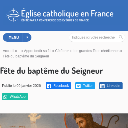
MENU
Accueil
»
...
»
Approfondir sa foi
»
Célébrer
»
Les grandes fêtes chrétiennes
»
Fête du baptême du Seigneur
Fête du baptême du Seigneur
Publié le 09 janvier 2026
Facebook
Twitter
Linkedin
WhatsApp