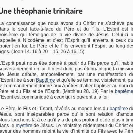
Une théophanie trinitaire
La connaissance que nous avons du Christ ne s’achève pa
dans le seul face-à-face du Père et du Fils. L’Esprit est l
troisième qui témoigne de la vie divine de Jésus. Celui-ci l
rappelle à Nicodème et c’est l’Esprit qu’il enverra à ceux qu
croient en lui. Le Père et le Fils enverront l’Esprit au long de
âges. (Jean 14. 16 à 20 – 15. 26 à 16.15)
L’Esprit peut nous être donné à partir du Fils parce qu’il habit
souverainement en lui. Il n’est donc pas étonnant que la missio
de Jésus débute, temporellement, par une manifestation d
l’Esprit liée à son
Baptême
et qu’elle se termine, visiblement, pa
le commandement donné aux Apôtres d’aller baptiser au nom d
Père et du Fils et de l’Esprit. (Matthieu 28. 19) Par le
baptêm
l’Esprit est communiqué à ceux qui s’ouvrent à la foi.
Le Père, le Fils et l’Esprit, révélés au monde lors du
baptême
d
Jésus, sont inséparables parce qu’ils sont relation d’amour
Nous touchons là à ce qu’il y a de plus profond et de plus intim
dans le
mystère
de Jésus. Le ministère rédempteur du Christ e
faveur des hommes rejoint la vie d’intimité du Fils avec le Pèr