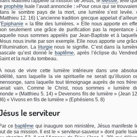
Saint Matthieu rappelle la mission de Jésus, le
Messie
, telle qu
le
prophète
Isaïe l’avait annoncée : »Pour ceux qui se trouvaien
dans le sombre pays de la mort, une lumière s’est levée. 
(Matthieu 12. 16) L’ancienne tradition grecque appelait d’ailleur
’
Epiphanie
« la fête des lumières. » Elle nous apporte en effe
non seulement une grâce de purification pas la repentance 
laquelle nous sommes appelés par Jean-Baptiste et à laquell
Jésus nous invite par son exemple. Elle nous apporte une grâc
d’illumination. La
liturgie
nous le signifie. C’est dans la lumièr
pascale qu’est donné le
baptême
, après l’éclipse du Vendred
Saint et la nuit du tombeau.
A nous de vivre cette lumière intérieure dans une absolu
fidélité, sans laquelle la vie spirituelle ne serait qu’illusion o
mensonge, sans laquelle tout témoignage auprès de nos frère
serait vain. Comme le Christ, nous sommes « lumière d
monde » (Matthieu 5. 14) « Devenons fils de lumière » (Jean 12
36) « Vivons en fils de lumière » (Ephésiens 5. 8)
Jésus le serviteur
Par ce
baptême
qui inaugure son ministère, Jésus manifeste l
but de sa mission. Il est le « serviteur-sauveur » dont parle Isaï