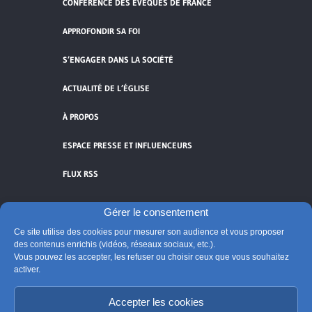
CONFÉRENCE DES ÉVÊQUES DE FRANCE
APPROFONDIR SA FOI
S’ENGAGER DANS LA SOCIÉTÉ
ACTUALITÉ DE L’ÉGLISE
À PROPOS
ESPACE PRESSE ET INFLUENCEURS
FLUX RSS
Gérer le consentement
Ce site utilise des cookies pour mesurer son audience et vous proposer
des contenus enrichis (vidéos, réseaux sociaux, etc.).
Cliquez pour accepter les cookies de
Vous pouvez les accepter, les refuser ou choisir ceux que vous souhaitez
vidéos et réseaux sociaux et activer ce
activer.
© Église catholique en France
contenu.
Édité par la Conférence des évêques de France
Accepter les cookies
Suivre @Eglisecatho