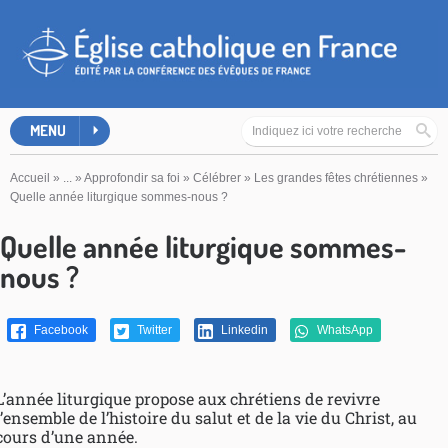
MENU
Accueil
»
...
»
Approfondir sa foi
»
Célébrer
»
Les grandes fêtes chrétiennes
»
Quelle année liturgique sommes-nous ?
Quelle année liturgique sommes-
nous ?
Facebook
Twitter
Linkedin
WhatsApp
L’année liturgique propose aux chrétiens de revivre
l’ensemble de l’histoire du salut et de la vie du Christ, au
cours d’une année.