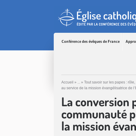
Accès direct au contenu
Accès direct à la recherche
Accès direct au menu
Conférence des évêques de France
Appro
Accueil
»
...
»
Tout savoir sur les papes : rôle
au service de la mission évangélisatrice de l’
La conversion p
communauté par
la mission évang