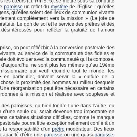
 les cœurs (cf. Rm 5, 5), se mettre sous sa conduite
ue
paroisse
un reflet du
mystère
de l’Eglise : qu’elles
gens, qu’elles soient des lieux de communion vivante
’orientent complètement vers la mission » (La joie de
gratuité. Le don de soi et le service des prêtres et des
 désintéressés pour refléter la gratuité de l’amour
prise, on peut réfléchir à la conversion pastorale des
é vivante, au service de la communauté des fidèles et
siale doit évoluer avec la communauté qui la compose.
s d’aujourd’hui ne sont plus les mêmes qu’au 19ème
issionnaire qui veut rejoindre tout le monde, les
le en particulier, doivent servir la « culture de la
te chose la proximité des hommes au milieu desquels
e. Une réorganisation peut être nécessaire en certains
 ordonnée à la mission et réalisée avec souplesse et
r des paroisses, ou bien fondre l’une dans l’autre, ou
ir d’une seule qui serait devenue trop importante en
ans certaines situations difficiles, comme le manque
e pastorale pourra être exceptionnellement confié à un
s la responsabilité d’un
prêtre
modérateur. Des lieux
 capacité d’être une
paroisse
ou une quasi-
paroisse
,