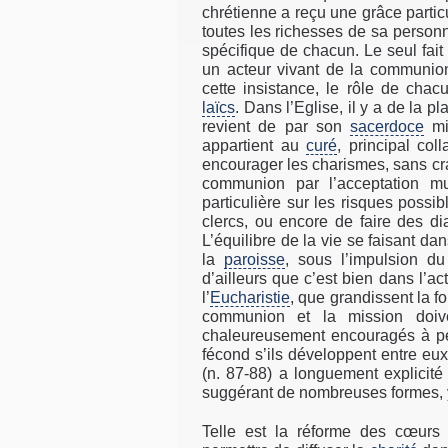
chrétienne a reçu une grâce particu
toutes les richesses de sa personn
spécifique de chacun. Le seul fait 
un acteur vivant de la communion e
cette insistance, le rôle de chacu
laïcs
. Dans l’Eglise, il y a de la p
revient de par son
sacerdoce
min
appartient au
curé
, principal coll
encourager les charismes, sans crai
communion par l’acceptation mu
particulière sur les risques possib
clercs, ou encore de faire des d
L’équilibre de la vie se faisant d
la
paroisse
, sous l’impulsion d
d’ailleurs que c’est bien dans l’a
l’
Eucharistie
, que grandissent la f
communion et la mission doiven
chaleureusement encouragés à pen
fécond s’ils développent entre eux
(n. 87-88) a longuement explicité
suggérant de nombreuses formes, 
Telle est la réforme des cœurs :