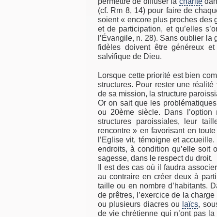
permettre de diffuser la
charité
dans
(cf. Rm 8, 14) pour faire de chaq
soient « encore plus proches des 
et de participation, et qu’elles s
l’Évangile, n. 28). Sans oublier la 
fidèles doivent être généreux et
salvifique de Dieu.
Lorsque cette priorité est bien com
structures. Pour rester une réalit
de sa mission, la structure parois
Or on sait que les problématique
ou 20ème siècle. Dans l’option m
structures paroissiales, leur tail
rencontre » en favorisant en tou
l’Eglise vit, témoigne et accueill
endroits, à condition qu’elle soit
sagesse, dans le respect du droit.
Il est des cas où il faudra associe
au contraire en créer deux à part
taille ou en nombre d’habitants. D
de prêtres, l’exercice de la charg
ou plusieurs diacres ou
laïcs
, sou
de vie chrétienne qui n’ont pas la