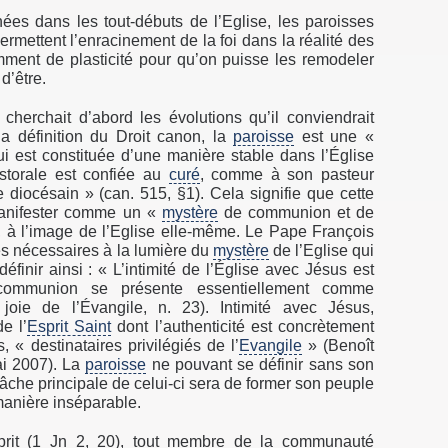
nées dans les tout-débuts de l’Eglise, les paroisses
ermettent l’enracinement de la foi dans la réalité des
ment de plasticité pour qu’on puisse les remodeler
d’être.
 cherchait d’abord les évolutions qu’il conviendrait
la définition du Droit canon, la
paroisse
est une «
i est constituée d’une manière stable dans l’Église
astorale est confiée au
curé
, comme à son pasteur
e diocésain » (can. 515, §1). Cela signifie que cette
manifester comme un «
mystère
de communion et de
), à l’image de l’Eglise elle-même. Le Pape François
es nécessaires à la lumière du
mystère
de l’Eglise qui
éfinir ainsi : « L’intimité de l’Église avec Jésus est
a communion se présente essentiellement comme
oie de l’Évangile, n. 23). Intimité avec Jésus,
e l’
Esprit Saint
dont l’authenticité est concrètement
, « destinataires privilégiés de l’
Evangile
» (Benoît
ai 2007). La
paroisse
ne pouvant se définir sans son
tâche principale de celui-ci sera de former son peuple
manière inséparable.
sprit (1 Jn 2, 20), tout membre de la communauté