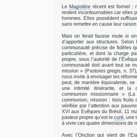
Le
Magistère
récent est formel : 
restent incontournables car elles p
hommes. Elles possèdent suffisam
sans remettre en cause leur raison 
Mais on ferait fausse route si on
d’apporter aux structures. Selon 
communauté précise de fidèles qu
particulière, et dont la charge p
propre, sous l’autorité de l’Évêqu
communauté doit avant tout se 
mission » (Pastores gregis, n. 37
nous invite à envisager les réform
peut, de manière équivalente, se d
une intimité itinérante, et l
communion missionnaire » (La j
communion, mission : trois fruits d
vérifiée par l’attention aux pauvres
XVI aux Evêques du Brésil, 11 m
pasteur propre qu’est le
curé
, une 
à vivre ces quatre dimensions de 
Avec l’Onction qui vient de l’E