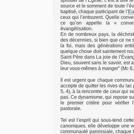
spirituel de l’Eglise, c’est à dire 
source et le somment de toute l’év
baptisé, chaque participant de l’
Eu
ceux qui l’entourent. Quelle conve
ce qu’on appelle la « conver
évangélisation.
En de nombreux pays, la déchrist
des décennies, si bien que ce ne 
la foi, mais des générations ent
quelque chose doit saintement nous
Saint Père dans La joie de l’Évangil
Dieu, souvent sans le savoir, est 
leur vous-mêmes à manger” (Mc 6, 
Il est urgent que chaque communa
accepte de quitter les rives du lac 
5, 4), à la rencontre de ceux qui 
pas. Ce dynamisme, qui repose sur 
le premier critère pour vérifier 
pastorale.
Tel est l’esprit qui sous-tend cet
canoniques, elle développe une vér
communauté paroissiale, chaque b