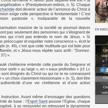
le Christ lui-même », raison pour laquelle elle est « la
angélisation » (Presbyterorum ordinis, n. 5). Chaque
charistie
doit devenir acteur de l’annonce du Christ à
rsion exige cette perspective si fondamentale ! C’est
sion pastorale », inséparable de la nouvelle
ianisation massive de la société se poursuit depuis
EN DIRE
sont pas seulement des personnes qui s’éloignent de
ières qui n’ont pas entendu le nom de Jésus. « Si
 préoccuper et inquiéter notre conscience », écrit le
e (n. 49), c’est que cette multitude qui est faite pour
Cli
affamée, et « Jésus nous répète sans arrêt : “Donnez-
37) ».
vidé
uté chrétienne entende cette parole du Seigneur et
pour sortir « au large », en « eaux profondes » (cf. Lc
se sont éloignés du Christ ou qui ne le ne connaissent
Cli
« un choix clairement missionnaire » (n. 5), doit être
l’authenticité d’une vie chrétienne et d’une action
vidé
les
Cli
vidé
te Instruction. Avant même d’envisager des questions
ité de base : l’
Esprit Saint
pousse l’Eglise, chaque
aptisé, à se renouveler en retrouvant le dynamisme