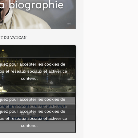
CT DU VATICAN
quez pour accepter les cookies de
os et réseaux sociaux et activer ce
contenu.
quez pour accepter les cookies de
os et réseaux sociaux et activer ce
 derniers tweets de Vatican News
quez pour accepter les cookies de
contenu.
os et réseaux sociaux et activer ce
Tweets by Pontifex_fr
contenu.