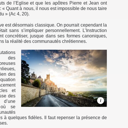
ts de l’Eglise et que les apôtres Pierre et Jean ont
: « Quant à nous, il nous est impossible de nous taire
u » (Ac 4, 20).
ive est désormais classique. On pourrait cependant la
tait sans s’impliquer personnellement. L’Instruction
t concrétiser, jusque dans ses formes canoniques,
dans la réalité des communautés chrétiennes.
tations
nt des
reuses
nlieues,
bien des
équation
cacement
cles et
sse des
i
n d’une
t où se
unautés
es à quelques fidèles. Il faut repenser la présence de
èses.