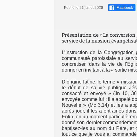
Publié le 21 juillet 2020
Facebook
Présentation de « La conversion
service de la mission évangélisatr
L’Instruction de la Congrégation
communauté paroissiale au servic
concrétiser, dans la vie de l’Eg
donner en invitant à la « sortie mis
D’origine latine, le terme « missio
le début de sa vie publique Jés
consacré et envoyé » (Jn 10, 36 ;
envoyée comme lui : il a appelé d
Nouvelle » (Mc 3,14) et les a app
après jour, il les a entrainés dan
Enfin, en un moment particulièremen
donné son dernier commandement : «
baptisez-les au nom du Père, et d
tout ce que je vous ai commandé » 