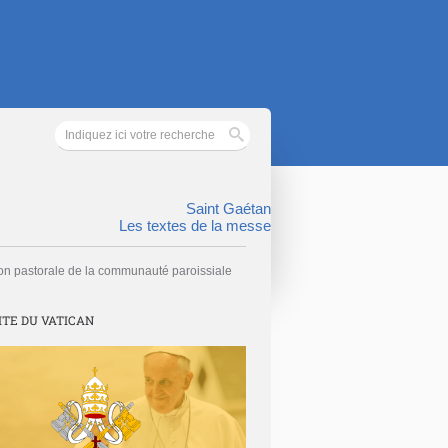
Saint Gaétan
Les textes de la messe
on pastorale de la communauté paroissiale
ITE DU VATICAN