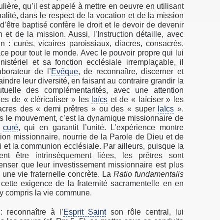
lière, qu’il est appelé à mettre en oeuvre en utilisant
alité, dans le respect de la vocation et de la mission
d’être baptisé confère le droit et le devoir de devenir
t de la mission. Aussi, l’Instruction détaille, avec
n : curés, vicaires paroissiaux, diacres, consacrés,
lace pour tout le monde. Avec le pouvoir propre qui lui
istériel et sa fonction ecclésiale irremplaçable, il
aborateur de l’
Evêque
, de reconnaître, discerner et
ndre leur diversité, en faisant au contraire grandir la
tuelle des complémentarités, avec une attention
les de « cléricaliser » les
laïcs
et de « laïciser » les
iacres des « demi prêtres » ou des « super
laïcs
».
ans le mouvement, c’est la dynamique missionnaire de
u
curé
, qui en garantit l’unité. L’expérience montre
ction missionnaire, nourrie de la Parole de Dieu et de
oi et la communion ecclésiale. Par ailleurs, puisque la
t être intrinsèquement liées, les prêtres sont
ser que leur investissement missionnaire est plus
 une vie fraternelle concrète. La
Ratio fundamentalis
 cette exigence de la fraternité sacramentelle en en
y compris la vie commune.
 reconnaître à l’
Esprit Saint
son rôle central, lui