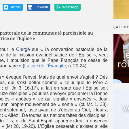
Twitter
Linkedin
WhatsApp
ÇA PEUT
 pastorale de la communauté paroissiale au
ice de l’Eglise »
 pour le
Clergé
sur « la conversion pastorale de la
e de la mission évangélisatrice de l’Eglise », veut
lise, l’impulsion que le Pape François ne cesse de
sionnaire » (
La joie de l’Évangile
, n. 20-24).
n » évoque l’envoi. Mais de quel envoi s’agit-il ? Dès
us, qui s’est défini comme « celui que le Père a
 cf. Jn 3, 16-17), a fait en sorte que l’Eglise soit
ouze disciples « pour les envoyer proclamer la Bonne
elés « apôtres », ce qui signifie « envoyés ». Jour
s son propre mouvement de « sortie » (cf. Mc 1, 38).
t solennel, juste avant de s’élever au Ciel, il leur a
 Allez ! De toutes les nations faites des disciples :
u Fils, et du Saint-Esprit, apprenez-leur à observer
(Mt 28, 19-20). L’Eglise cesserait d’exister si elle