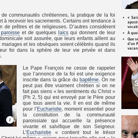
 de communautés chrétiennes, la pratique de la foi
« Sai
et à recevoir les sacrements. Certains ont tendance à
aposto
in de prêtres et de religieuses. D’autres considèrent
vocabu
a
paroisse
et de quelques
laïcs
qui donnent de leur
À quoi
ominicale soit assurée, que leurs enfants aillent au
Que se
d’un 
 mariages et les obsèques soient célébrés quand ils
vacan
eur foi dans la sphère de leur vie privée et dans
.
Le Pape François ne cesse de rappeler
que l’annonce de la foi est une exigence
inscrite dans la grâce du
baptême
. On ne
peut pas être vraiment chrétien si on ne
fait pas siens « les sentiments du Christ »
(Ph 2, 5) qui est envoyé par le Père pour
que tous aient la vie. Il en est de même
pour l’
Eucharistie
, moment essentiel pour
la constitution de la communauté
i
paroissiale qui accueille la présence
vivante et salvifique de son Seigneur.
L’
Eucharistie
« contient tout le trésor