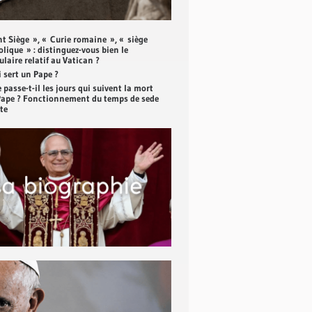
nt Siège », « Curie romaine », « siège
lique » : distinguez-vous bien le
laire relatif au Vatican ?
 sert un Pape ?
 passe-t-il les jours qui suivent la mort
Pape ? Fonctionnement du temps de sede
te