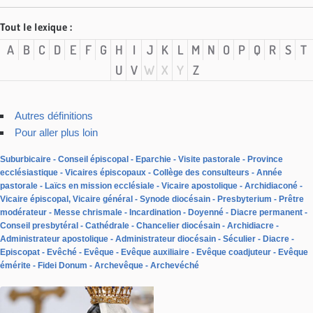
Tout le lexique :
A
B
C
D
E
F
G
H
I
J
K
L
M
N
O
P
Q
R
S
T
U
V
W
X
Y
Z
Autres définitions
Pour aller plus loin
Suburbicaire
Conseil épiscopal
Eparchie
Visite pastorale
Province
ecclésiastique
Vicaires épiscopaux
Collège des consulteurs
Année
pastorale
Laïcs en mission ecclésiale
Vicaire apostolique
Archidiaconé
Vicaire épiscopal, Vicaire général
Synode diocésain
Presbyterium
Prêtre
modérateur
Messe chrismale
Incardination
Doyenné
Diacre permanent
Conseil presbytéral
Cathédrale
Chancelier diocésain
Archidiacre
Administrateur apostolique
Administrateur diocésain
Séculier
Diacre
Episcopat
Evêché
Evêque
Evêque auxiliaire
Evêque coadjuteur
Evêque
émérite
Fidei Donum
Archevêque
Archevéché