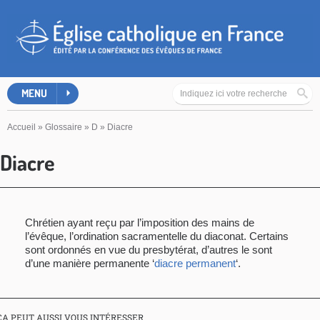
MENU
Accueil
»
Glossaire
»
D
»
Diacre
Diacre
Chrétien ayant reçu par l’imposition des mains de
l’évêque, l’ordination sacramentelle du diaconat. Certains
sont ordonnés en vue du presbytérat, d’autres le sont
d’une manière permanente ‘
diacre permanent
‘.
ÇA PEUT AUSSI VOUS INTÉRESSER