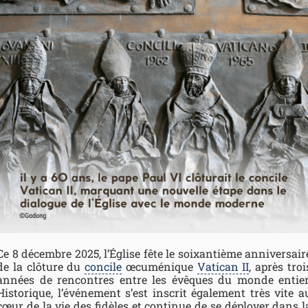
Ce 8 décembre 2025, l’Église fête le soixantième anniversair
de la clôture du
concile
œcuménique
Vatican II
, après troi
années de rencontres entre les évêques du monde entier
Historique, l’événement s’est inscrit également très vite a
cœur de la vie des fidèles et continue de se déployer dans l