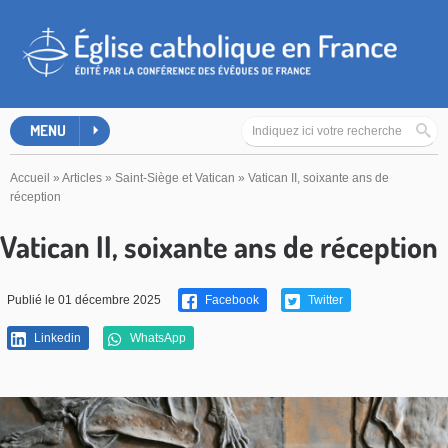
MENU
Accueil
»
Articles
»
Saint-Siège et Vatican
»
Vatican II, soixante ans de
réception
Vatican II, soixante ans de réception
Publié le 01 décembre 2025
Facebook
Twitter
Linkedin
WhatsApp