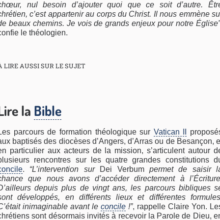
chœur, nul besoin d’ajouter quoi que ce soit d’autre. Êtr
chrétien, c’est appartenir au corps du Christ. Il nous emmène su
de beaux chemins. Je vois de grands enjeux pour notre Église
confie le théologien.
À LIRE AUSSI SUR LE SUJET
Lire la
Bible
Les parcours de formation théologique sur
Vatican II
proposé
aux baptisés des diocèses d’Angers, d’Arras ou de Besançon, e
en particulier aux acteurs de la mission, s’articulent autour d
plusieurs rencontres sur les quatre grandes constitutions d
concile
.
“L’intervention sur
Dei Verbum
permet de saisir l
chance que nous avons d’accéder directement à l’Écriture
D’ailleurs depuis plus de vingt ans, les parcours bibliques s
sont développés, en différents lieux et différentes formules
C’était inimaginable avant le
concile
!”
, rappelle Claire Yon. Le
chrétiens sont désormais invités à recevoir la Parole de Dieu, e