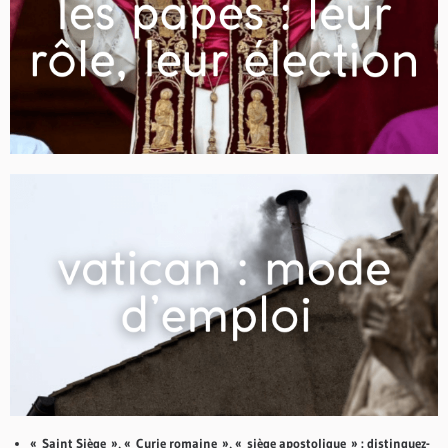
« Saint Siège », « Curie romaine », « siège apostolique » : distinguez-