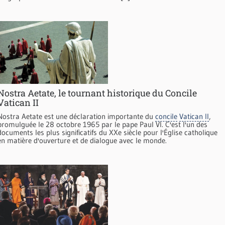
Nostra Aetate, le tournant historique du Concile
Vatican II
Nostra Aetate est une déclaration importante du
concile
Vatican II
,
promulguée le 28 octobre 1965 par le pape Paul VI. C'est l'un des
documents les plus significatifs du XXe siècle pour l'Église catholique
en matière d'ouverture et de dialogue avec le monde.