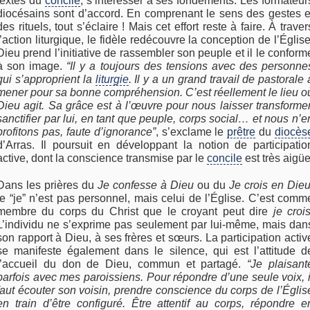
textes du
concile
, s’intéresser à ses fondements. Les formateur
diocésains sont d’accord. En comprenant le sens des gestes e
des rituels, tout s’éclaire ! Mais cet effort reste à faire. À traver
l’action liturgique, le fidèle redécouvre la conception de l’Église
Dieu prend l’initiative de rassembler son peuple et il le conform
à son image.
“Il y a toujours des tensions avec des personne
qui s’approprient la
liturgie
. Il y a un grand travail de pastorale 
mener pour sa bonne compréhension. C’est réellement le lieu o
Dieu agit. Sa grâce est à l’œuvre pour nous laisser transformer
sanctifier par lui, en tant que peuple, corps social… et nous n’e
profitons pas, faute d’ignorance”
, s’exclame le
prêtre
du
diocès
d’Arras. Il poursuit en développant la notion de participatio
active, dont la conscience transmise par le
concile
est très aigüe
Dans les prières du
Je confesse à Dieu
ou du
Je crois en Die
le “je” n’est pas personnel, mais celui de l’Église. C’est comm
membre du corps du Christ que le croyant peut dire
je croi
L’individu ne s’exprime pas seulement par lui-même, mais dan
son rapport à Dieu, à ses frères et sœurs. La participation activ
se manifeste également dans le silence, qui est l’attitude d
l’accueil du don de Dieu, commun et partagé.
“Je plaisant
parfois avec mes paroissiens. Pour répondre d’une seule voix, i
faut écouter son voisin, prendre conscience du corps de l’Églis
en train d’être configuré. Être attentif au corps, répondre e