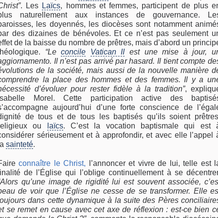
Christ”
. Les
Laïcs
, hommes et femmes, participent de plus e
plus naturellement aux instances de gouvernance. Le
paroisses, les doyennés, les diocèses sont notamment animé
par des dizaines de bénévoles. Et ce n’est pas seulement u
effet de la baisse du nombre de prêtres, mais d’abord un princip
théologique.
“Le
concile
Vatican II
est une mise à jour, u
aggiornamento. Il n’est pas arrivé par hasard. Il tient compte de
évolutions de la société, mais aussi de la nouvelle manière d
comprendre la place des hommes et des femmes. Il y a un
nécessité d’évoluer pour rester fidèle à la tradition”
, expliqu
Isabelle Morel. Cette participation active des baptisé
s’accompagne aujourd’hui d’une forte conscience de l’égal
dignité de tous et de tous les baptisés qu’ils soient prêtres
religieux ou
laïcs
. C’est la vocation baptismale qui est 
considérer sérieusement et à approfondir, et avec elle l’appel 
la
sainteté
.
Faire
connaître le Christ,
l’annoncer et vivre de lui, telle est l
finalité de l’Église qui l’oblige continuellement à se décentrer
“Alors qu’une image de rigidité lui est souvent associée, c’es
beau de voir que l’Église ne cesse de se transformer. Elle es
toujours dans cette dynamique à la suite des Pères conciliaire
et se remet en cause avec cet axe de réflexion : est-ce bien c