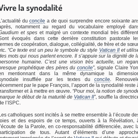
Vivre la synodalité
L’actualité du
concile
a de quoi surprendre encore soixante an
après, notamment au regard du vocabulaire employé dan
Gaudium et spes
et malgré un contexte mondial très différent
Sont évoqués dans cette derrière constitution pastorale le
termes de coopération, dialogue, collégialité, de frère et de sœur
etc.
“Ce texte est un peu le symbole du style
Vatican II
et utilis
des mots qui nous parlent encore. Il s’appuie sur la dignité de l
personne humaine. C’est une vision très actuelle, un regar
presque prophétique des pères du
concile
”
, signale Claire Yon
en mentionnant dans la même dynamique la dimensio
synodale insufflée par les textes du
concile
. Renouvel
récemment par le pape François, l’apport de la synodalité reste 
transformer et à mettre en œuvre.
“Pour moi, la notion de synod
marque le début de la maturité de
Vatican II
”
, souffle la directric
de l’ISPC.
Les catholiques sont incités à se mettre ensemble à l’écoute de
joies et des espoirs de ce temps, ouverts à la Révélation, 
l’écoute de la Parole, en co-responsabilité différenciée, avec l
participation de tous. Autant d’éléments d’une approch