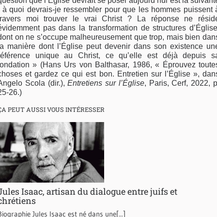
question que l’Église devrait se poser aujourd’hui est la suivant
: à quoi devrais-je ressembler pour que les hommes puissent 
travers moi trouver le vrai Christ ? La réponse ne résid
évidemment pas dans la transformation de structures d’Église
dont on ne s’occupe malheureusement que trop, mais bien dan
la manière dont l’Église peut devenir dans son existence un
référence unique au Christ, ce qu’elle est déjà depuis s
fondation » (Hans Urs von Balthasar, 1986, « Éprouvez toute
choses et gardez ce qui est bon. Entretien sur l’Église », dan
Angelo Scola (dir.),
Entretiens sur l’Église
, Paris, Cerf, 2022, p
25-26.)
ÇA PEUT AUSSI VOUS INTÉRESSER
Jules Isaac, artisan du dialogue entre juifs et
chrétiens
Biographie Jules Isaac est né dans une[...]