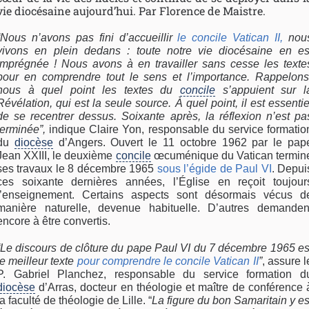
vie diocésaine aujourd’hui. Par Florence de Maistre.
“Nous n’avons pas fini d’accueillir
le concile Vatican II,
nou
vivons en plein dedans : toute notre vie diocésaine en es
imprégnée ! Nous avons à en travailler sans cesse les texte
pour en comprendre tout le sens et l’importance. Rappelons
nous à quel point les textes du
concile
s’appuient sur l
Révélation, qui est la seule source. À quel point, il est essentie
de se recentrer dessus. Soixante après, la réflexion n’est pa
terminée”,
indique Claire Yon, responsable du service formatio
du
diocèse
d’Angers. Ouvert le 11 octobre 1962 par le pap
Jean XXIII, le deuxième
concile
œcuménique du Vatican termin
ses travaux le 8 décembre 1965
sous l’égide de Paul VI
. Depui
ces soixante dernières années, l’Église en reçoit toujour
l’enseignement. Certains aspects sont désormais vécus d
manière naturelle, devenue habituelle. D’autres demanden
encore à être convertis.
“Le discours de clôture du pape Paul VI du 7 décembre 1965 es
le meilleur texte
pour comprendre le concile Vatican II
”
, assure l
P. Gabriel Planchez, responsable du service formation d
diocèse
d’Arras, docteur en théologie et maître de conférence 
la faculté de théologie de Lille. “
La figure du bon Samaritain y es