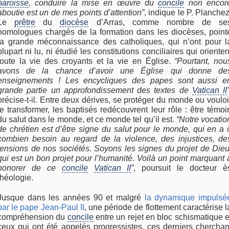
paroisse
, conduire la mise en œuvre du
concile
non encor
aboutie est un de mes points d’attention”
, indique le P. Planchez
Le
prêtre
du
diocèse
d’Arras, comme nombre de se
homologues chargés de la formation dans les diocèses, point
la grande méconnaissance des catholiques, qui n’ont pour l
plupart ni lu, ni étudié les constitutions conciliaires qui orienten
toute la vie des croyants et la vie en Église.
“Pourtant, nou
avons de la chance d’avoir une Église qui donne de
enseignements ! Les encycliques des papes sont aussi e
grande partie un approfondissement des textes de
Vatican II
précise-t-il. Entre deux dérives, se protéger du monde ou vouloi
le transformer, les baptisés redécouvrent leur rôle : être témoi
du salut dans le monde, et ce monde tel qu’il est.
“Notre vocatio
de chrétien est d’être signe du salut pour le monde, qui en a 
combien besoin au regard de la violence, des injustices, de
tensions de nos sociétés. Soyons les signes du projet de Dieu
qui est un bon projet pour l’humanité. Voilà un point marquant 
honorer de ce
concile
Vatican II
”
, poursuit le docteur è
théologie.
Jusque dans les années 90 et malgré
la dynamique impulsé
par le pape Jean-Paul II
, une période de flottement caractérise l
compréhension du
concile
entre un rejet en bloc schismatique e
ceux qui ont été appelés progressistes, ces derniers cherchan