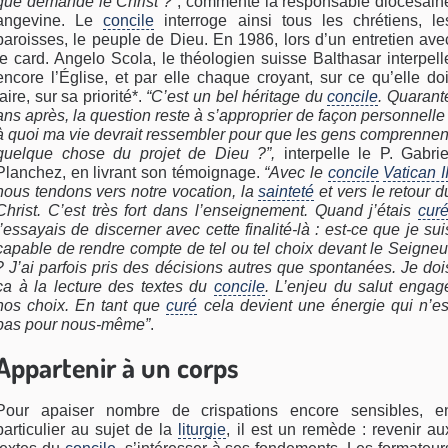
que demande le Christ ?”
, commente la responsable diocésain
angevine. Le
concile
interroge ainsi tous les chrétiens, le
paroisses, le peuple de Dieu. En 1986, lors d’un entretien ave
le card. Angelo Scola, le théologien suisse Balthasar interpell
encore l’Église, et par elle chaque croyant, sur ce qu’elle doi
faire, sur sa priorité*.
“C’est un bel héritage du
concile
. Quarant
ans après, la question reste à s’approprier de façon personnelle 
à quoi ma vie devrait ressembler pour que les gens comprennen
quelque chose du projet de Dieu ?”,
interpelle le P. Gabrie
Planchez, en livrant son témoignage.
“Avec le
concile
Vatican I
nous tendons vers notre vocation, la
sainteté
et vers le retour d
Christ. C’est très fort dans l’enseignement. Quand j’étais
cur
j’essayais de discerner avec cette finalité-là : est-ce que je sui
capable de rendre compte de tel ou tel choix devant le Seigneu
? J’ai parfois pris des décisions autres que spontanées. Je doi
ça à la lecture des textes du
concile
. L’enjeu du salut engag
nos choix. En tant que
curé
cela devient une énergie qui n’es
pas pour nous-même”
.
Appartenir à un corps
Pour apaiser nombre de crispations encore sensibles, e
particulier au sujet de la
liturgie
, il est un remède : revenir au