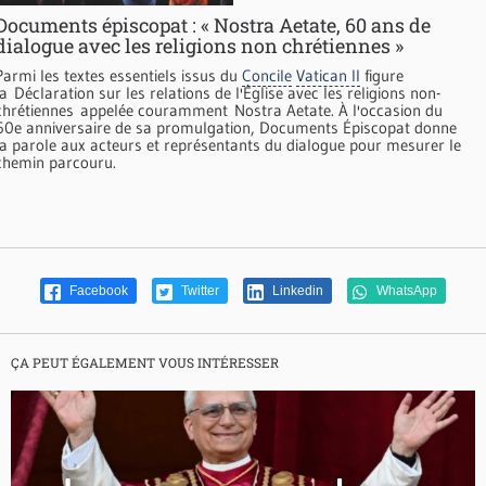
Documents épiscopat : « Nostra Aetate, 60 ans de
dialogue avec les religions non chrétiennes »
Parmi les textes essentiels issus du
Concile
Vatican II
figure
la Déclaration sur les relations de l'Église avec les religions non-
chrétiennes appelée couramment Nostra Aetate. À l'occasion du
60e anniversaire de sa promulgation, Documents Épiscopat donne
la parole aux acteurs et représentants du dialogue pour mesurer le
chemin parcouru.
Facebook
Twitter
Linkedin
WhatsApp
ÇA PEUT ÉGALEMENT VOUS INTÉRESSER