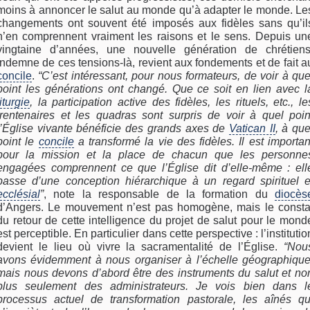
moins à annoncer le salut au monde qu’à adapter le monde. Le
changements ont souvent été imposés aux fidèles sans qu’il
n’en comprennent vraiment les raisons et le sens. Depuis un
vingtaine d’années, une nouvelle génération de chrétiens
indemne de ces tensions-là, revient aux fondements et de fait a
concile
.
“C’est intéressant, pour nous formateurs, de voir à que
point les générations ont changé. Que ce soit en lien avec l
liturgie
, la participation active des fidèles, les rituels, etc., le
trentenaires et les quadras sont surpris de voir à quel poin
l’Église vivante bénéficie des grands axes de
Vatican II
, à que
point le
concile
a transformé la vie des fidèles. Il est importan
pour la mission et la place de chacun que les personne
engagées comprennent ce que l’Église dit d’elle-même : ell
passe d’une conception hiérarchique à un regard spirituel e
ecclésial
”
, note la responsable de la formation du
diocès
d’Angers. Le mouvement n’est pas homogène, mais le consta
du retour de cette intelligence du projet de salut pour le mond
est perceptible. En particulier dans cette perspective : l’institutio
devient le lieu où vivre la sacramentalité de l’Église.
“Nou
avons évidemment à nous organiser à l’échelle géographique
mais nous devons d’abord être des instruments du salut et no
plus seulement des administrateurs. Je vois bien dans l
processus actuel de transformation pastorale, les aînés qu