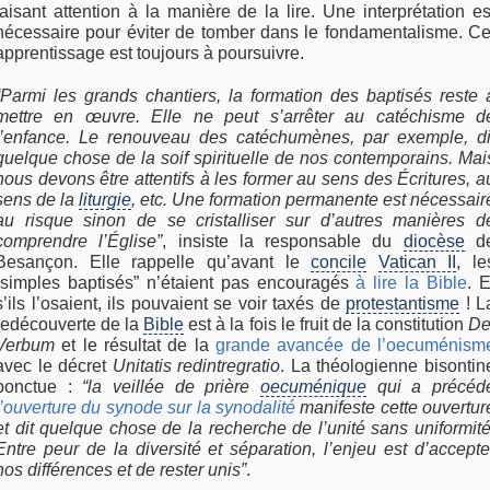
faisant attention à la manière de la lire. Une interprétation es
nécessaire pour éviter de tomber dans le fondamentalisme. Ce
apprentissage est toujours à poursuivre.
“Parmi les grands chantiers, la formation des baptisés reste 
mettre en œuvre. Elle ne peut s’arrêter au catéchisme d
l’enfance. Le renouveau des catéchumènes, par exemple, di
quelque chose de la soif spirituelle de nos contemporains. Mai
nous devons être attentifs à les former au sens des Écritures, a
sens de la
liturgie
, etc. Une formation permanente est nécessair
au risque sinon de se cristalliser sur d’autres manières d
comprendre l’Église”
, insiste la responsable du
diocèse
d
Besançon. Elle rappelle qu’avant le
concile
Vatican II
, le
“simples baptisés” n’étaient pas encouragés
à lire la Bible
. E
s’ils l’osaient, ils pouvaient se voir taxés de
protestantisme
! L
redécouverte de la
Bible
est à la fois le fruit de la constitution
De
Verbum
et le résultat de la
grande avancée de l’oecuménism
avec le décret
Unitatis redintregratio
. La théologienne bisontin
ponctue :
“la veillée de prière
oecuménique
qui a précéd
l’ouverture du synode sur la synodalité
manifeste cette ouvertur
et dit quelque chose de la recherche de l’unité sans uniformité
Entre peur de la diversité et séparation, l’enjeu est d’accepte
nos différences et de rester unis”
.