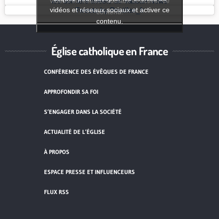
vidéos et réseaux sociaux et activer ce
les derniers tweets de Vatican News
vidéos et réseaux sociaux et activer ce
Tweets by Pontifex_fr
contenu.
contenu.
Église catholique en France
CONFÉRENCE DES ÉVÊQUES DE FRANCE
APPROFONDIR SA FOI
S’ENGAGER DANS LA SOCIÉTÉ
ACTUALITÉ DE L’ÉGLISE
À PROPOS
ESPACE PRESSE ET INFLUENCEURS
FLUX RSS