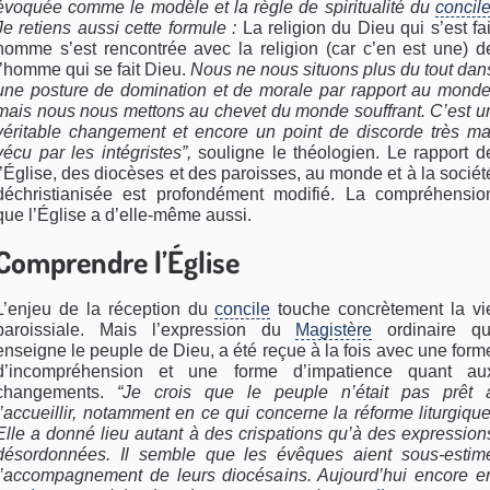
évoquée comme le modèle et la règle de spiritualité du
concil
Je retiens aussi cette formule :
La religion du Dieu qui s’est fai
homme s’est rencontrée avec la religion (car c’en est une) d
l’homme qui se fait Dieu.
Nous ne nous situons plus du tout dan
une posture de domination et de morale par rapport au monde
mais nous nous mettons au chevet du monde souffrant. C’est u
véritable changement et encore un point de discorde très ma
vécu par les intégristes”,
souligne le théologien. Le rapport d
l’Église, des diocèses et des paroisses, au monde et à la sociét
déchristianisée est profondément modifié. La compréhensio
que l’Église a d’elle-même aussi.
Comprendre l’Église
L’enjeu de la réception du
concile
touche concrètement la vi
paroissiale. Mais l’expression du
Magistère
ordinaire qu
enseigne le peuple de Dieu, a été reçue à la fois avec une form
d’incompréhension et une forme d’impatience quant au
changements.
“Je crois que le peuple n’était pas prêt 
l’accueillir, notamment en ce qui concerne la réforme liturgique
Elle a donné lieu autant à des crispations qu’à des expression
désordonnées. Il semble que les évêques aient sous-estim
l’accompagnement de leurs diocésains. Aujourd’hui encore e