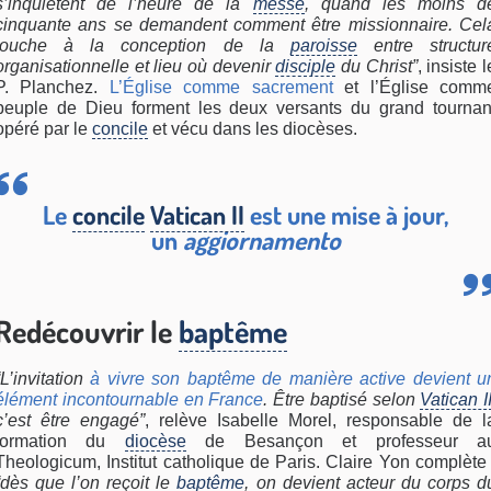
s’inquiètent de l’heure de la
messe
, quand les moins d
cinquante ans se demandent comment être missionnaire. Cel
touche à la conception de la
paroisse
entre structur
organisationnelle et lieu où devenir
disciple
du Christ”
, insiste l
P. Planchez.
L’Église comme sacrement
et l’Église comm
peuple de Dieu forment les deux versants du grand tournan
opéré par le
concile
et vécu dans les diocèses.
Le
concile
Vatican II
est une mise à jour,
un
aggiornamento
Redécouvrir le
baptême
“L’invitation
à vivre son baptême de manière active devient u
élément incontournable en France
. Être baptisé selon
Vatican I
c’est être engagé”
, relève Isabelle Morel, responsable de l
formation du
diocèse
de Besançon et professeur a
Theologicum, Institut catholique de Paris. Claire Yon complète 
“dès que l’on reçoit le
baptême
, on devient acteur du corps d