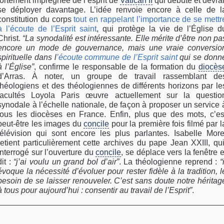
fortement imprégnée de l’esprit de
Vatican II
qui débute et devrai
se déployer davantage. L’idée renvoie encore à celle de l
constitution du corps
tout en rappelant l’importance de se mettr
à l’écoute de l’Esprit saint
, qui protège la vie de l’Église d
Christ.
“La synodalité est intéressante. Elle mérite d’être non pa
encore un mode de gouvernance, mais une vraie conversio
spirituelle dans l
’écoute commune de l’Esprit saint
qui se donn
à l’Église”
, confirme le responsable de la formation du
diocès
d’Arras. À noter, un groupe de travail rassemblant de
théologiens et des théologiennes de différents horizons par le
facultés Loyola Paris œuvre actuellement sur la questio
synodale à l’échelle nationale, de façon à proposer un service 
tous les diocèses en France. Enfin, plus que des mots, c’es
peut-être les images du
concile
pour la première fois filmé par l
télévision qui sont encore les plus parlantes. Isabelle More
retient particulièrement cette archives du pape Jean XXIII, qui
interrogé sur l’ouverture du
concile
, se déplace vers la fenêtre e
dit :
“j’ai voulu un grand bol d’air”
. La théologienne reprend :
“
évoque la nécessité d’évoluer pour rester fidèle à la tradition, l
besoin de se laisser renouveler. C’est sans doute notre héritag
à tous pour aujourd’hui : consentir au travail de l’Esprit”
.