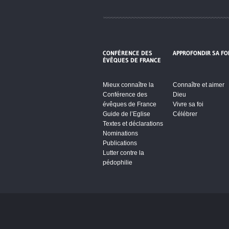
CONFÉRENCE DES
APPROFONDIR SA FO
ÉVÊQUES DE FRANCE
Mieux connaître la
Connaître et aimer
Conférence des
Dieu
évêques de France
Vivre sa foi
Guide de l’Eglise
Célébrer
Textes et déclarations
Nominations
Publications
Lutter contre la
pédophilie
Cliquez pour accepter les cookie
vidéos et réseaux sociaux et activ