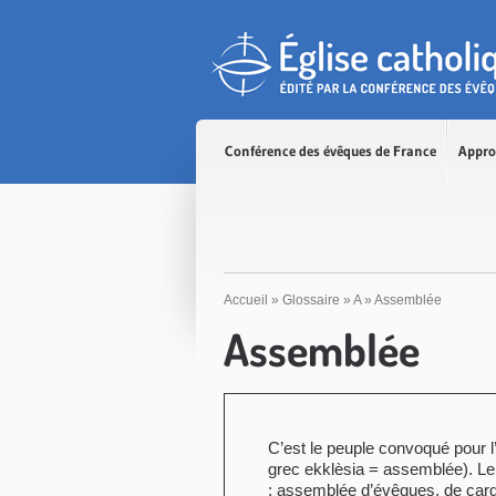
Accès direct au contenu
Accès direct à la recherche
Accès direct au menu
Conférence des évêques de France
Appro
Accueil
»
Glossaire
»
A
»
Assemblée
Assemblée
C’est le peuple convoqué pour l’
grec ekklèsia = assemblée). Le
: assemblée d’évêques, de car