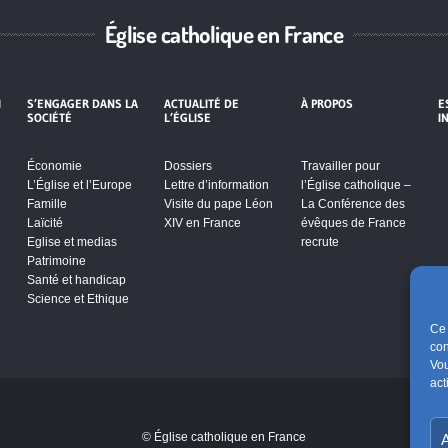
Église catholique en France
I
S’ENGAGER DANS LA
ACTUALITÉ DE
À PROPOS
E
SOCIÉTÉ
L’ÉGLISE
I
Économie
Dossiers
Travailler pour
L’Église et l’Europe
Lettre d’information
l’Église catholique –
Famille
Visite du pape Léon
La Conférence des
Laïcité
XIV en France
évêques de France
Eglise et medias
recrute
Patrimoine
Santé et handicap
Science et Ethique
Ce 
con
Vou
act
s de
© Église catholique en France
A
er ce