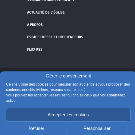
ACTUALITÉ DE L’ÉGLISE
À PROPOS
ESPACE PRESSE ET INFLUENCEURS
FLUX RSS
Gérer le consentement
Cliquez pour accepter les cookies de
Ce site utilise des cookies pour mesurer son audience et vous proposer des
vidéos et réseaux sociaux et activer ce
contenus enrichis (vidéos, réseaux sociaux, etc.).
© Église catholique en France
contenu.
Vous pouvez les accepter, les refuser ou choisir ceux que vous souhaitez
Édité par la Conférence des évêques de France
activer.
Suivre @Eglisecatho
Accepter les cookies
Refuser
Personnaliser