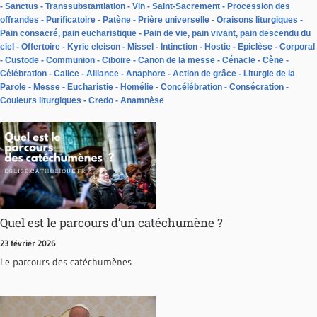
Sanctus
Transsubstantiation
Vin
Saint-Sacrement
Procession des
offrandes
Purificatoire
Patène
Prière universelle
Oraisons liturgiques
Pain consacré, pain eucharistique
Pain de vie, pain vivant, pain descendu du
ciel
Offertoire
Kyrie eleison
Missel
Intinction
Hostie
Epiclèse
Corporal
Custode
Communion
Ciboire
Canon de la messe
Cénacle
Cène
Célébration
Calice
Alliance
Anaphore
Action de grâce
Liturgie de la
Parole
Messe
Eucharistie
Homélie
Concélébration
Consécration
Couleurs liturgiques
Credo
Anamnèse
Quel est le parcours d’un catéchumène ?
23 février 2026
Le parcours des catéchumènes