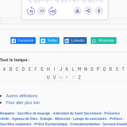
Facebook
Twitter
Linkedin
WhatsApp
Tout le lexique :
A
B
C
D
E
F
G
H
I
J
K
L
M
N
O
P
Q
R
S
T
U
V
W
X
Y
Z
Autres définitions
Pour aller plus loin
Requiem
Sacrifice de louange
Adoration du Saint Sacrement
Présence
réelle
Agneau de Dieu
Eulogie
Mémorial
Lampe du sanctuaire
Préface
Sacrifice expiatoire
Prière Eucharistique
Consubstantiation
Servant d’autel