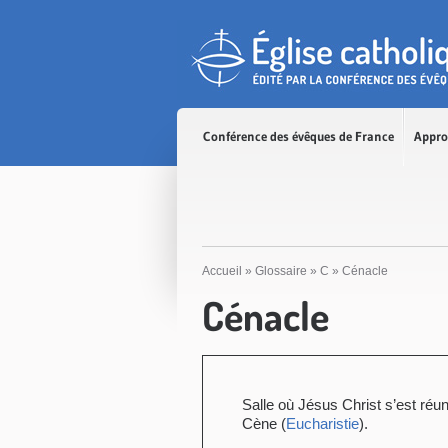
Accès direct au contenu
Accès direct à la recherche
Accès direct au menu
Conférence des évêques de France
Appro
Accueil
»
Glossaire
»
C
»
Cénacle
Cénacle
Salle où Jésus Christ s’est réun
Cène (
Eucharistie
).