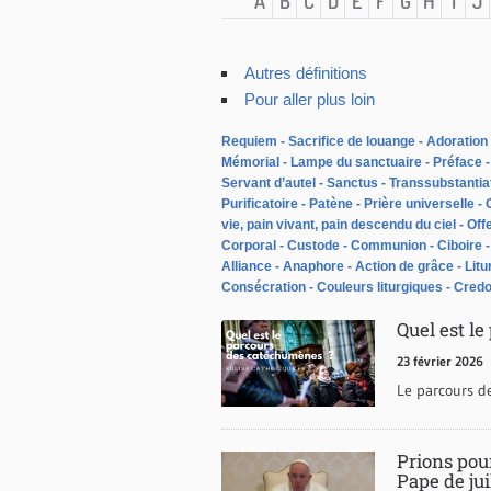
A
B
C
D
E
F
G
H
I
J
Autres définitions
Pour aller plus loin
Requiem
Sacrifice de louange
Adoration
Mémorial
Lampe du sanctuaire
Préface
Servant d’autel
Sanctus
Transsubstantia
Purificatoire
Patène
Prière universelle
vie, pain vivant, pain descendu du ciel
Offe
Corporal
Custode
Communion
Ciboire
Alliance
Anaphore
Action de grâce
Litu
Consécration
Couleurs liturgiques
Cred
Quel est l
23 février 2026
Le parcours 
Prions pour
Pape de jui