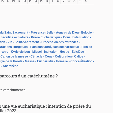
K
L
M
N
O
P
Q
R
S
T
U
V
W
X
Y
Z
 du Saint Sacrement
Présence réelle
Agneau de Dieu
Eulogie
Sacrifice expiatoire
Prière Eucharistique
Consubstantiation
tion
Vin
Saint-Sacrement
Procession des offrandes
Oraisons liturgiques
Pain consacré, pain eucharistique
Pain de
rtoire
Kyrie eleison
Missel
Intinction
Hostie
Epiclèse
Canon de la messe
Cénacle
Cène
Célébration
Calice
rgie de la Parole
Messe
Eucharistie
Homélie
Concélébration
o
Anamnèse
e parcours d’un catéchumène ?
des catéchumènes
 une vie eucharistique : intention de prière du
llet 2023