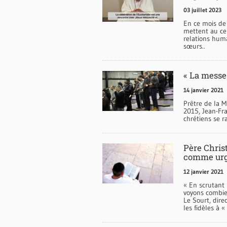
03 juillet 2023
En ce mois de 
mettent au cen
relations huma
sœurs..
« La messe
14 janvier 2021
Prêtre de la M
2015, Jean-Fr
chrétiens se r
Père Chris
comme urge
12 janvier 2021
« En scrutant l
voyons combie
Le Sourt, dire
les fidèles à 