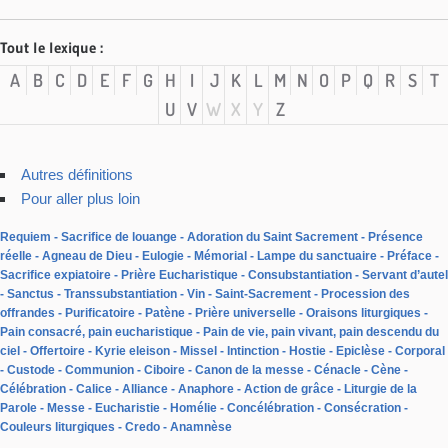
Tout le lexique :
A
B
C
D
E
F
G
H
I
J
K
L
M
N
O
P
Q
R
S
T
U
V
W
X
Y
Z
Autres définitions
Pour aller plus loin
Requiem
Sacrifice de louange
Adoration du Saint Sacrement
Présence
réelle
Agneau de Dieu
Eulogie
Mémorial
Lampe du sanctuaire
Préface
Sacrifice expiatoire
Prière Eucharistique
Consubstantiation
Servant d’autel
Sanctus
Transsubstantiation
Vin
Saint-Sacrement
Procession des
offrandes
Purificatoire
Patène
Prière universelle
Oraisons liturgiques
Pain consacré, pain eucharistique
Pain de vie, pain vivant, pain descendu du
ciel
Offertoire
Kyrie eleison
Missel
Intinction
Hostie
Epiclèse
Corporal
Custode
Communion
Ciboire
Canon de la messe
Cénacle
Cène
Célébration
Calice
Alliance
Anaphore
Action de grâce
Liturgie de la
Parole
Messe
Eucharistie
Homélie
Concélébration
Consécration
Couleurs liturgiques
Credo
Anamnèse