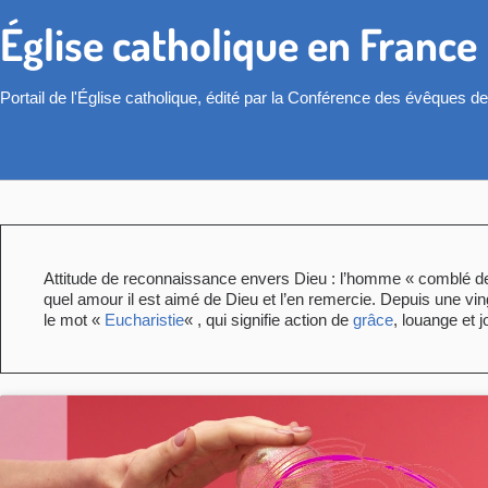
Église catholique en France
Portail de l'Église catholique, édité par la Conférence des évêques d
Attitude de reconnaissance envers Dieu : l’homme « comblé de t
quel amour il est aimé de Dieu et l’en remercie. Depuis une vi
le mot «
Eucharistie
« , qui signifie action de
grâce
, louange et j