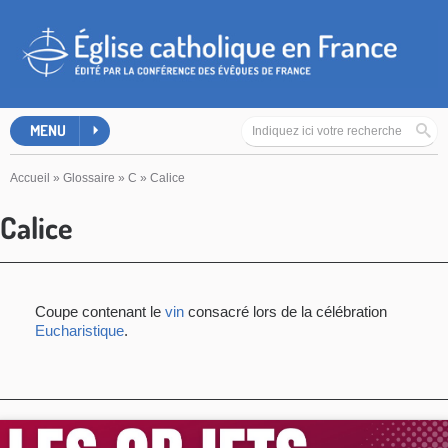
MENU
Accueil
»
Glossaire
»
C
»
Calice
Calice
Coupe contenant le
vin
consacré lors de la célébration
Eucharistique
.