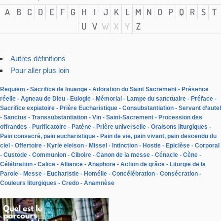
A
B
C
D
E
F
G
H
I
J
K
L
M
N
O
P
Q
R
S
T
U
V
W
X
Y
Z
Autres définitions
Pour aller plus loin
Requiem
Sacrifice de louange
Adoration du Saint Sacrement
Présence
réelle
Agneau de Dieu
Eulogie
Mémorial
Lampe du sanctuaire
Préface
Sacrifice expiatoire
Prière Eucharistique
Consubstantiation
Servant d’autel
Sanctus
Transsubstantiation
Vin
Saint-Sacrement
Procession des
offrandes
Purificatoire
Patène
Prière universelle
Oraisons liturgiques
Pain consacré, pain eucharistique
Pain de vie, pain vivant, pain descendu du
ciel
Offertoire
Kyrie eleison
Missel
Intinction
Hostie
Epiclèse
Corporal
Custode
Communion
Ciboire
Canon de la messe
Cénacle
Cène
Célébration
Calice
Alliance
Anaphore
Action de grâce
Liturgie de la
Parole
Messe
Eucharistie
Homélie
Concélébration
Consécration
Couleurs liturgiques
Credo
Anamnèse