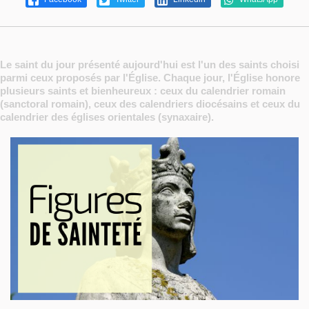
Le saint du jour présenté aujourd'hui est l'un des saints choisi
parmi ceux proposés par l'Église. Chaque jour, l'Église honore
plusieurs saints et bienheureux : ceux du calendrier romain
(sanctoral romain), ceux des calendriers diocésains et ceux du
calendrier des églises orientales (synaxaire).