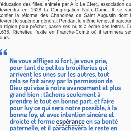
l’éducation des filles, animée par Alix Le Clerc, association qu
deviendra en 1628 la Congrégation Notre-Dame. Il se voi
confier la réforme des Chanoines de Saint Augustin dont i
devient le supérieur général. Pendant le même temps, il parcour
la région pour prêcher, passe ses nuits à écrire des lettres. E
1636, Richelieu l’exile en Franche-Comté où il terminera se
jours.
Ne vous affligez si fort, je vous prie,
pour tant de petites brouilleries qui
arrivent les unes sur les autres, tout
cela se fait ainsy par la permission de
Dieu qui vise à notre avancement et plus
grand bien ; tâchons seulement à
prendre le tout en bonne part, et faire
pour luy ce qui sera notre possible, à la
bonne foy, et avec intention sincère et
droicte et ferme
espérance
en sa bonté
paternelle, et il parachèvera le reste en