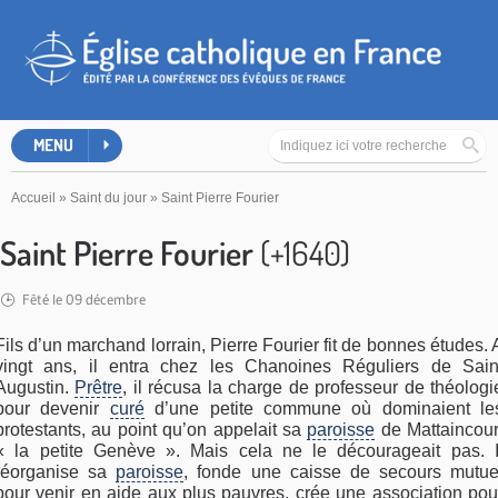
MENU
Accueil
»
Saint du jour
»
Saint Pierre Fourier
Saint Pierre Fourier
(+1640)
Fêté le 09 décembre
Fils d’un marchand lorrain, Pierre Fourier fit de bonnes études. 
vingt ans, il entra chez les Chanoines Réguliers de Sain
Augustin.
Prêtre
, il récusa la charge de professeur de théologi
pour devenir
curé
d’une petite commune où dominaient le
protestants, au point qu’on appelait sa
paroisse
de Mattaincour
« la petite Genève ». Mais cela ne le décourageait pas. I
réorganise sa
paroisse
, fonde une caisse de secours mutue
pour venir en aide aux plus pauvres, crée une association pou