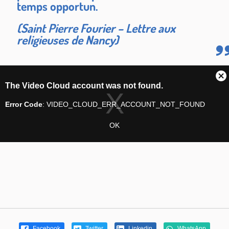
temps opportun.
(Saint Pierre Fourier – Lettre aux
religieuses de Nancy)
Facebook
Twitter
Linkedin
WhatsApp