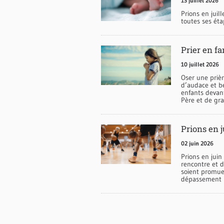
13 juillet 2026
Prions en juil
toutes ses ét
Prier en f
10 juillet 2026
Oser une prièr
d’audace et be
enfants devan
Père et de gra
Prions en j
02 juin 2026
Prions en juin
rencontre et d
soient promues
dépassement 