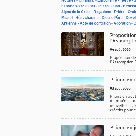
lectures
Chrismal
Embolisme
Tierce
S
Et avec votre esprit
Intercession
Benedic
Signe de la Croix
Rogations
Prière
Orai
Missel
Hésychasme
Dieu le Père
Doxol
Antienne
Acte de contrition
Adoration
Q
Proposition
l’Assompti
04 août 2026
Proposition de
l’Assomption 2
Prions en a
03 août 2026
Prions en août
marquées par 
nouvelles faç
créatifs pour
Prions en j