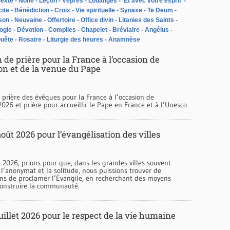
exte
None
Leçon
Vêpres
Louanges
‘Et avec votre esprit’
ite
Bénédiction
Croix
Vie spirituelle
Synaxe
Te Deum
son
Neuvaine
Offertoire
Office divin
Litanies des Saints
ogie
Dévotion
Complies
Chapelet
Bréviaire
Angélus
uête
Rosaire
Liturgie des heures
Anamnèse
 de prière pour la France à l’occasion de
on et de la venue du Pape
 prière des évêques pour la France à l’occasion de
026 et prière pour accueillir le Pape en France et à l’Unesco
oût 2026 pour l’évangélisation des villes
 2026, prions pour que, dans les grandes villes souvent
l’anonymat et la solitude, nous puissions trouver de
ons de proclamer l’Évangile, en recherchant des moyens
 construire la communauté.
uillet 2026 pour le respect de la vie humaine