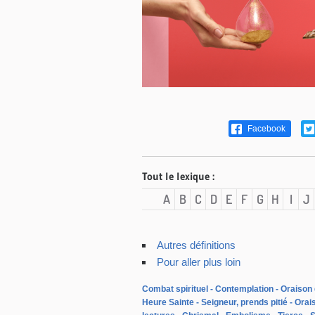
Facebook
Tout le lexique :
A
B
C
D
E
F
G
H
I
J
Autres définitions
Pour aller plus loin
Combat spirituel
Contemplation
Oraison 
Heure Sainte
Seigneur, prends pitié
Orais