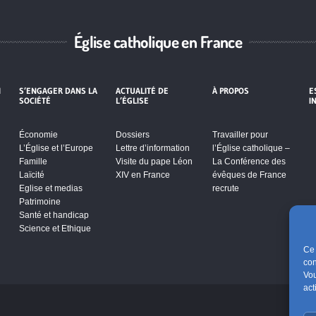
Église catholique en France
I
S’ENGAGER DANS LA
ACTUALITÉ DE
À PROPOS
E
SOCIÉTÉ
L’ÉGLISE
I
Économie
Dossiers
Travailler pour
L’Église et l’Europe
Lettre d’information
l’Église catholique –
Famille
Visite du pape Léon
La Conférence des
Laïcité
XIV en France
évêques de France
Eglise et medias
recrute
Patrimoine
Santé et handicap
Science et Ethique
Ce 
con
Vou
act