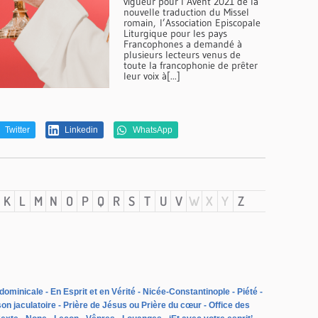
vigueur pour l’Avent 2021 de la
nouvelle traduction du Missel
romain, l’Association Episcopale
Liturgique pour les pays
Francophones a demandé à
plusieurs lecteurs venus de
toute la francophonie de prêter
leur voix à[...]
Twitter
Linkedin
WhatsApp
K
L
M
N
O
P
Q
R
S
T
U
V
W
X
Y
Z
dominicale
En Esprit et en Vérité
Nicée-Constantinople
Piété
on jaculatoire
Prière de Jésus ou Prière du cœur
Office des