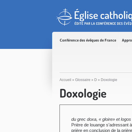
Accès direct au contenu
Accès direct à la recherche
Accès direct au menu
Conférence des évêques de France
Appro
Accueil
»
Glossaire
»
D
»
Doxologie
Doxologie
du grec doxa, « gloire» et logos
Prière de louange s’adressant à 
prière en conclusion de la prièr