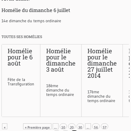
Homélie du dimanche 6 juillet
14e dimanche du temps ordinaire
TOUTES SES HOMÉLIES
Homélie
Homélie
Homélie
pour le 6
pour le
pour le
août
dimanche
dimanche
3 août
27 juillet
2014
Fête de la
Transfiguration
18ème
dimanche du
17ème
temps ordinaire
dimanche du
d
temps ordinaire
t
«
« Première page
…
10
20
30
…
56
57