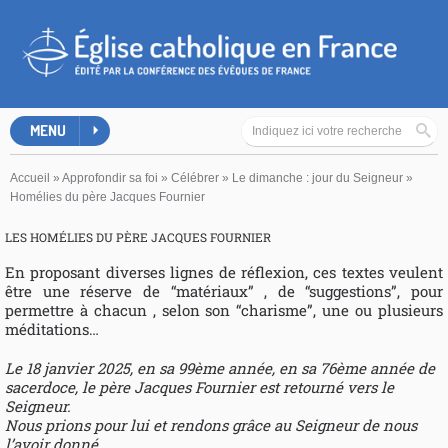
MENU
Accueil
»
Approfondir sa foi
»
Célébrer
»
Le dimanche : jour du Seigneur
»
Homélies du père Jacques Fournier
LES HOMÉLIES DU PÈRE JACQUES FOURNIER
En proposant diverses lignes de réflexion, ces textes veulent
être une réserve de “matériaux” , de “suggestions”, pour
permettre à chacun , selon son “charisme”, une ou plusieurs
méditations…
Le 18 janvier 2025, en sa 99ème année, en sa 76ème année de
sacerdoce, le père Jacques Fournier est retourné vers le
Seigneur.
Nous prions pour lui et rendons grâce au Seigneur de nous
l’avoir donné.