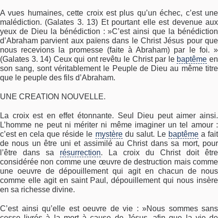
A vues humaines, cette croix est plus qu’un échec, c’est une
malédiction. (Galates 3. 13) Et pourtant elle est devenue aux
yeux de Dieu la bénédiction : »C’est ainsi que la bénédiction
d’Abraham parvient aux païens dans le Christ Jésus pour que
nous recevions la promesse (faite à Abraham) par le foi. »
(Galates 3. 14) Ceux qui ont revêtu le Christ par le
baptême
e
son sang, sont véritablement le Peuple de Dieu au même titre
que le peuple des fils d’Abraham.
UNE CREATION NOUVELLE.
La croix est en effet étonnante. Seul Dieu peut aimer ainsi.
L’homme ne peut ni mériter ni même imaginer un tel amour :
c’est en cela que réside le
mystère
du salut. Le
baptême
a fai
de nous un être uni et assimilé au Christ dans sa mort, pour
l’être dans sa
résurrection
. La croix du Christ doit être
considérée non comme une œuvre de destruction mais comme
une oeuvre de dépouillement qui agit en chacun de nous
comme elle agit en saint Paul, dépouillement qui nous insère
en sa richesse divine.
C’est ainsi qu’elle est oeuvre de vie : »Nous sommes sans
cesse livrés à la mort à cause de Jésus, afin que la vie de