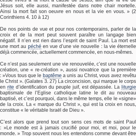
Jésus soit, elle aussi, manifestée dans notre chair mortelle.
Ainsi la mort fait son oeuvre en nous et la vie en vous. » (2
Corinthiens 4. 10 à 12)
De nos points de vue et pour nos contemporains, parler de la
croix et de la mort peut souvent paraître un langage bien
négatif. Il n’en est rien dans l’esprit de saint Paul. La mort est
une mort au
péché
en vue d’une vie nouvelle : la vie éternelle
déjà commencée, actuellement commencée, en nous-mêmes.
Ce n’est pas seulement une vie renouvelée, c’est une nouvelle
création, une « re-création », aussi novatrice que la première
: »Vous tous que le
baptême
a unis au Christ, vous avez revêt
le Christ ». (Galates 3. 27) La circoncision, qui marque le corps
en
rite
d’identification du peuple juif, est dépassée. La
liturgi
baptismale de l’Eglise catholique latine le dit au nouveau
baptisé, et c’est pourquoi, dans le même temps, elle le «signe»
de la croix. La « marque du Christ », qui est la croix en nous,
constitue « le véritable Israël de Dieu ».
C’est alors que prend tout son sens ces mots de saint Paul
: »Le monde est à jamais crucifié pour moi, et moi, pour le
monde. » Trop souvent nous les entendons comme devant être