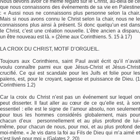
Nous devons avoir ce même regard sur le Christ, au-delà de ce
que nous connaissons des événements de sa vie en Palestine
: « Aussi nous ne connaissons plus personne selon la chair.
Mais si nous avons connu le Christ selon la chair, nous ne le
connaissons plus ainsi à présent. Si donc quelqu’un est dans
le Christ, c’est une création nouvelle. L’être ancien a disparu,
un être nouveau est là. » (2ème aux Corinthiens. 5. 15 à 17)
LA CROIX DU CHRIST, MOTIF D’ORGUEIL.
Toujours aux Corinthiens, saint Paul avait écrit qu’il n’avait
voulu connaître parmi eux que Jésus-Christ et Jésus-Christ
crucifié. Ce qui est scandale pour les Juifs et folie pour les
païens, est, pour le croyant, sagesse et puissance de Dieu. (1
Corinthiens 1.2)
Car la croix du Christ n’est pas un événement sur lequel on
peut disserter. Il faut aller au cœur de ce qu’elle est, à son
essentiel : elle est le signe de l’amour absolu, non seulement
pour tous les hommes considérés globalement, mais pour
chacun d’eux personnellement et au plus profond de lui-
même, pour chacun de nous, pour moi, et au plus profond de
moi-même. « Je vis dans la foi au Fils de Dieu qui m’a aimé et
s’est livré pour moi » (Galates 2. 20)