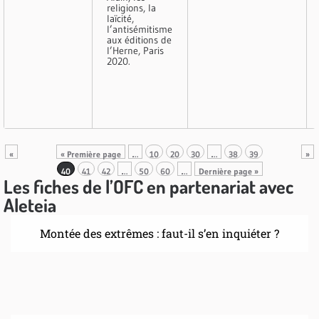
religions, la
laïcité,
l’antisémitisme
aux éditions de
l’Herne, Paris
2020.
«
« Première page
…
10
20
30
…
38
39
»
40
41
42
…
50
60
…
Dernière page »
Les fiches de l’OFC en partenariat avec
Aleteia
Montée des extrêmes : faut-il s’en inquiéter ?