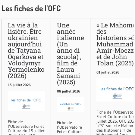
Les fiches de l’OFC
La vie à la
Une
« Le Mahome
lisière. Être
année
des
ukrainien
italienne
historiens »
aujourd’hui
(Un
Muhammad
de Tatyana
anno di
Amir-Moezz
Ogarkova et
scuola) ,
et de John
Volodymyr
film de
Tolan (2025)
Yermolenko
Laura
01 juillet 2026
(2026)
Samani
(2025)
15 juillet 2026
08 juillet 2026
Fiche de l’Observatoi
Foi et Culture du 1er
juillet 2026, OFC 202
Fiche de
Fiche de
n°31 sur »Le Mahom
l’Observatoire Foi et
l’Observatoire
des historiens » de
Culture du 15 juillet
Foi et Culture
Muhammad Amir-