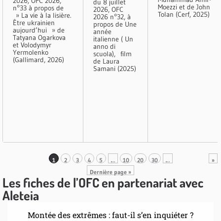
2026, OFC 2026,
du 8 juillet
Moezzi et de John
n°33 à propos de
2026, OFC
Tolan (Cerf, 2025)
» La vie à la lisière.
2026 n°32, à
Être ukrainien
propos de Une
aujourd’hui » de
année
Tatyana Ogarkova
italienne ( Un
et Volodymyr
anno di
Yermolenko
scuola), film
(Gallimard, 2026)
de Laura
Samani (2025)
1
2
3
4
5
…
10
20
30
…
»
Dernière page »
Les fiches de l’OFC en partenariat avec
Aleteia
Montée des extrêmes : faut-il s’en inquiéter ?