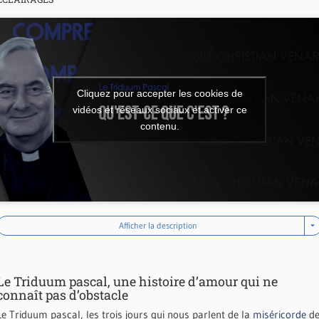
Cliquez pour accepter les cookies de
vidéos et réseaux sociaux et activer ce
contenu.
Afficher la description
Le Triduum pascal, une histoire d’amour qui ne
connaît pas d’obstacle
Le Triduum pascal, les trois jours qui nous parlent de la
miséricorde
d