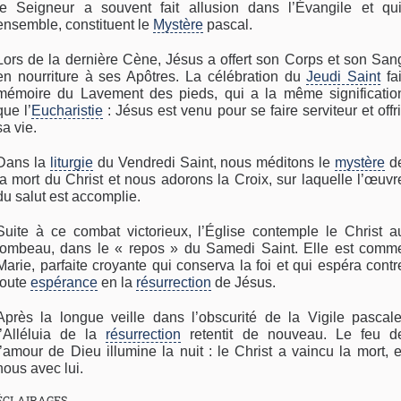
le Seigneur a souvent fait allusion dans l’Évangile et qui
ensemble, constituent le
Mystère
pascal.
Lors de la dernière Cène, Jésus a offert son Corps et son San
en nourriture à ses Apôtres. La célébration du
Jeudi Saint
fai
mémoire du Lavement des pieds, qui a la même significatio
que l’
Eucharistie
: Jésus est venu pour se faire serviteur et offri
sa vie.
Dans la
liturgie
du Vendredi Saint, nous méditons le
mystère
d
la mort du Christ et nous adorons la Croix, sur laquelle l’œuvr
du salut est accomplie.
Suite à ce combat victorieux, l’Église contemple le Christ a
tombeau, dans le « repos » du Samedi Saint. Elle est comm
Marie, parfaite croyante qui conserva la foi et qui espéra contr
toute
espérance
en la
résurrection
de Jésus.
Après la longue veille dans l’obscurité de la Vigile pascale
l’Alléluia de la
résurrection
retentit de nouveau. Le feu d
l’amour de Dieu illumine la nuit : le Christ a vaincu la mort, e
nous avec lui.
ÉCLAIRAGES