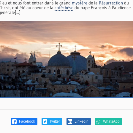
Dieu et nous font entrer dans le grand
mystère
de la
Résurrection
du
Christ, ont été au coeur de la
catéchèse
du pape François à l'audience
générale[...]
Facebook
Twitter
Linkedin
WhatsApp