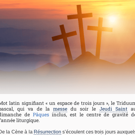
Mot latin signifiant « un espace de trois jours », le Triduu
pascal, qui va de la
messe
du soir le
Jeudi Saint
a
dimanche de
Pâques
inclus, est le centre de gravité d
l’année liturgique.
De la Cène à la
Résurrection
s’écoulent ces trois jours auxquel