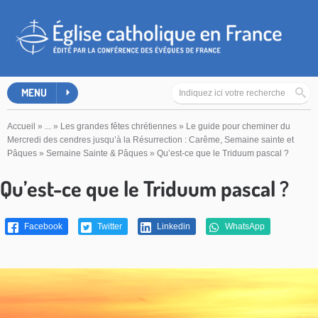
MENU
Accueil
»
...
»
Les grandes fêtes chrétiennes
»
Le guide pour cheminer du
Mercredi des cendres jusqu’à la Résurrection : Carême, Semaine sainte et
Pâques
»
Semaine Sainte & Pâques
»
Qu’est-ce que le Triduum pascal ?
Qu’est-ce que le Triduum pascal ?
Facebook
Twitter
Linkedin
WhatsApp