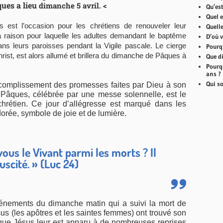
ues a lieu
dimanche 5 avril. <
Qu’est
Quel e
s est l’occasion pour les chrétiens de renouveler leur
Quell
la raison pour laquelle les adultes demandant le baptême
D’où 
ns leurs paroisses pendant la Vigile pascale. Le cierge
Pourq
ist, est alors allumé et brillera du dimanche de Pâques à
Que di
Pourqu
ans ?
Qui s
accomplissement des promesses faites par Dieu à son
e Pâques, célébrée par une messe solennelle, est le
chrétien. Ce jour d’allégresse est marqué dans les
dorée, symbole de joie et de lumière.
ous le Vivant parmi les morts ? Il
suscité. » (Luc 24)
événements du dimanche matin qui a suivi la mort de
sus (les apôtres et les saintes femmes) ont trouvé son
 que Jésus leur est apparu à de nombreuses reprises