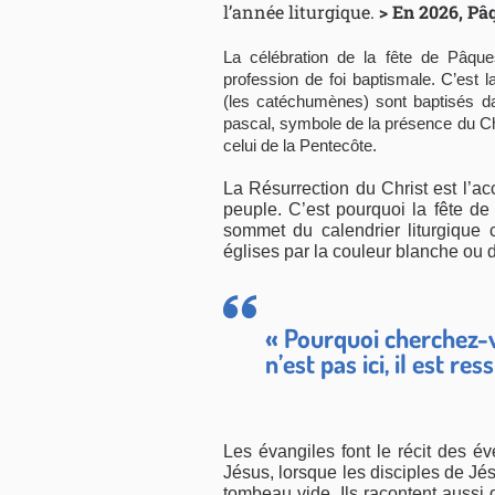
l’année liturgique.
> En 2026,
Pâq
La célébration de la fête de Pâque
profession de foi baptismale. C’est 
(les catéchumènes) sont baptisés da
pascal, symbole de la présence du Chr
celui de la Pentecôte.
La Résurrection du Christ est l’
peuple. C’est pourquoi la fête d
sommet du calendrier liturgique 
églises par la couleur blanche ou 
« Pourquoi cherchez-v
n’est pas ici, il est res
Les évangiles font le récit des 
Jésus, lorsque les disciples de Jé
tombeau vide. Ils racontent aussi