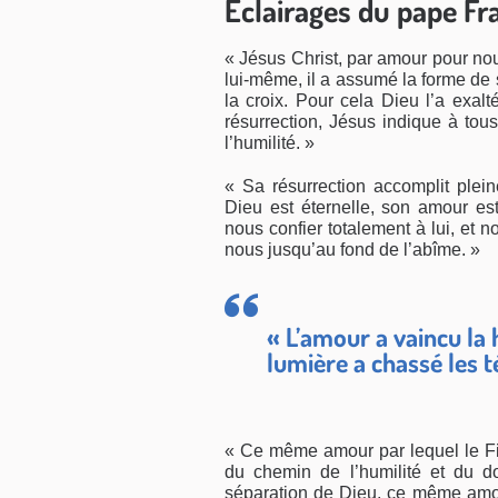
Éclairages du pape Fr
« Jésus Christ, par amour pour nous,
lui-même, il a assumé la forme de se
la croix. Pour cela Dieu l’a exalté
résurrection, Jésus indique à tou
l’humilité. »
« Sa résurrection accomplit plei
Dieu est éternelle, son amour es
nous confier totalement à lui, et 
nous jusqu’au fond de l’abîme. »
« L’amour a vaincu la h
lumière a chassé les t
« Ce même amour par lequel le Fil
du chemin de l’humilité et du do
séparation de Dieu, ce même amou