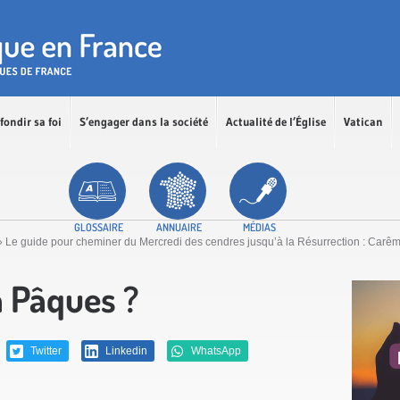
fondir sa foi
S’engager dans la société
Actualité de l’Église
Vatican
GLOSSAIRE
ANNUAIRE
MÉDIAS
»
Le guide pour cheminer du Mercredi des cendres jusqu’à la Résurrection : Carê
à Pâques ?
Twitter
Linkedin
WhatsApp