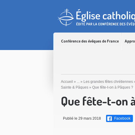
Accès direct au contenu
Accès direct à la recherche
Accès direct au menu
Conférence des évêques de France
Appro
Accueil
»
...
»
Les grandes fêtes chrétiennes
Sainte & Pâques
»
Que fête-t-on à Pâques ?
Que fête-t-on 
Publié le 29 mars 2018
Facebook