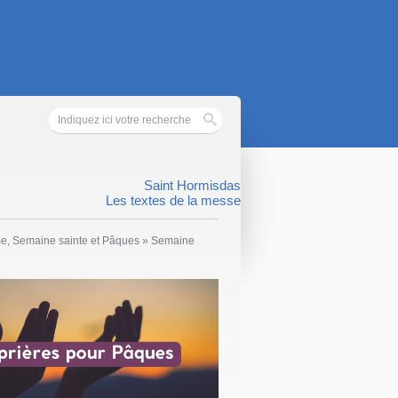
Saint Hormisdas
Les textes de la messe
me, Semaine sainte et Pâques
»
Semaine