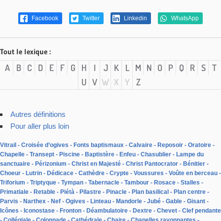
Facebook
Twitter
Linkedin
WhatsApp
Tout le lexique :
A
B
C
D
E
F
G
H
I
J
K
L
M
N
O
P
Q
R
S
T
U
V
W
X
Y
Z
Autres définitions
Pour aller plus loin
Vitrail
Croisée d’ogives
Fonts baptismaux
Calvaire
Reposoir
Oratoire
Chapelle
Transept
Piscine
Baptistère
Enfeu
Chasublier
Lampe du
sanctuaire
Périzonium
Christ en Majesté
Christ Pantocrator
Bénitier
Choeur
Lutrin
Dédicace
Cathèdre
Crypte
Voussures
Voûte en berceau
Triforium
Triptyque
Tympan
Tabernacle
Tambour
Rosace
Stalles
Primatiale
Retable
Piétà
Pilastre
Pinacle
Plan basilical
Plan centre
Parvis
Narthex
Nef
Ogives
Linteau
Mandorle
Jubé
Gable
Gisant
Icônes
Iconostase
Fronton
Déambulatoire
Dextre
Chevet
Clef pendante
Collégiale
Colonnade
Cathédrale
Chaire
Chapelles rayonnantes