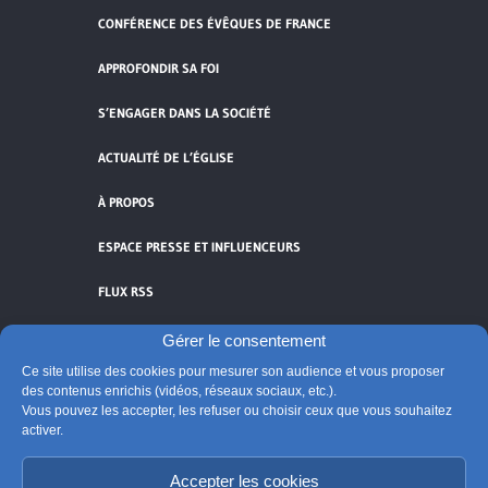
CONFÉRENCE DES ÉVÊQUES DE FRANCE
APPROFONDIR SA FOI
S’ENGAGER DANS LA SOCIÉTÉ
ACTUALITÉ DE L’ÉGLISE
À PROPOS
ESPACE PRESSE ET INFLUENCEURS
FLUX RSS
Gérer le consentement
Ce site utilise des cookies pour mesurer son audience et vous proposer
des contenus enrichis (vidéos, réseaux sociaux, etc.).
Cliquez pour accepter les cookies de
Vous pouvez les accepter, les refuser ou choisir ceux que vous souhaitez
vidéos et réseaux sociaux et activer ce
activer.
© Église catholique en France
contenu.
Édité par la Conférence des évêques de France
Accepter les cookies