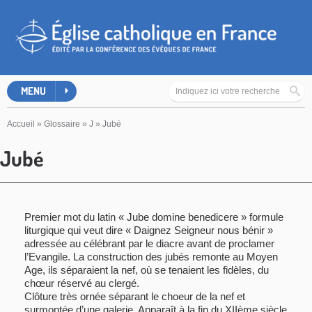
MENU
Accueil
»
Glossaire
»
J
»
Jubé
Jubé
Premier mot du latin « Jube domine benedicere » formule
liturgique qui veut dire « Daignez Seigneur nous bénir »
adressée au célébrant par le diacre avant de proclamer
l’Evangile. La construction des jubés remonte au Moyen
Age, ils séparaient la nef, où se tenaient les fidèles, du
chœur réservé au clergé.
Clôture très ornée séparant le choeur de la nef et
surmontée d’une galerie. Apparaît à la fin du XIIème siècle