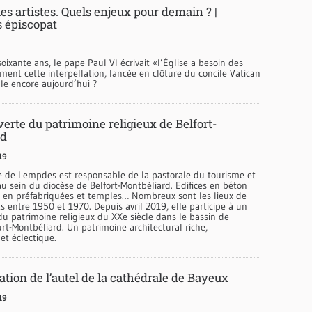
 les artistes. Quels enjeux pour demain ? |
 épiscopat
soixante ans, le pape Paul VI écrivait «l’Église a besoin des
ment cette interpellation, lancée en clôture du concile Vatican
elle encore aujourd’hui ?
erte du patrimoine religieux de Belfort-
rd
19
e de Lempdes est responsable de la pastorale du tourisme et
au sein du diocèse de Belfort-Montbéliard. Edifices en béton
s en préfabriquées et temples… Nombreux sont les lieux de
ts entre 1950 et 1970. Depuis avril 2019, elle participe à un
u patrimoine religieux du XXe siècle dans le bassin de
urt-Montbéliard. Un patrimoine architectural riche,
et éclectique.
tion de l’autel de la cathédrale de Bayeux
19