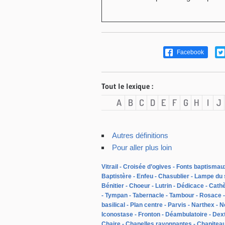
Facebook
Tout le lexique :
A
B
C
D
E
F
G
H
I
J
Autres définitions
Pour aller plus loin
Vitrail
Croisée d’ogives
Fonts baptismau
Baptistère
Enfeu
Chasublier
Lampe du 
Bénitier
Choeur
Lutrin
Dédicace
Cath
Tympan
Tabernacle
Tambour
Rosace
basilical
Plan centre
Parvis
Narthex
N
Iconostase
Fronton
Déambulatoire
Dex
Chaire
Chapelles rayonnantes
Chapitea